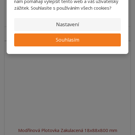
88,00 Kč bez DPH
/ ks
nám pomáhají vylepšit tento web a váš uživatelský
zážitek. Souhlasíte s používáním všech cookies?
Koupit
Nastavení
SKLADEM
Souhlasím
Modřínová Plotovka Zakulacená 18x88x800 mm