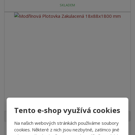
SKLADEM
Modřínová Plotovka Zakulacená 18x88x1800 mm
Tento e-shop využívá cookies
ks
Na našich webových stránkách používáme soubory
106,48 Kč
cookies. Některé z nich jsou nezbytné, zatímco jiné
/ Ks