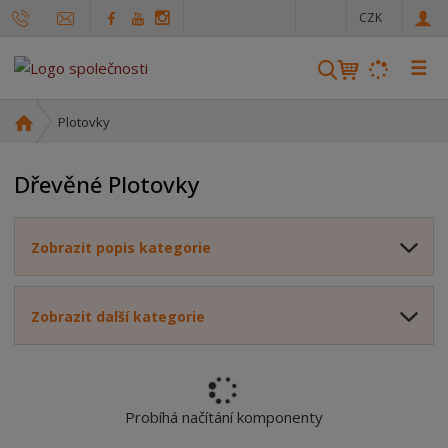
c
CZK
z
☰
V
y
h
Ú
Plotovky
l
v
o
e
Dřevěné Plotovky
d
d
n
a
í
t
Zobrazit popis kategorie
s
t
r
Zobrazit další kategorie
a
n
a
Probíhá načítání komponenty