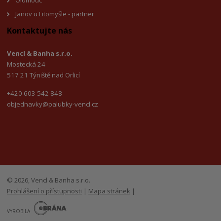
Olomouc
Janov u Litomyšl
e - partner
Kontaktujte nás
Vencl & Banha s.r.o.
Mostecká 24
517 21 Týniště nad Orlicí
+420 603 542 848
objednavky@palubky-vencl.cz
© 2026, Vencl & Banha s.r.o.
Prohlášení o přístupnosti
|
Mapa stránek
|
E
B
VYROBILA
R