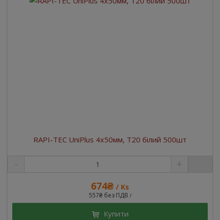
RAPI-TEC UniPlus 4x50мм, T20 білий 500шт
674₴
/ Ks
557₴ без ПДВ
/
Купити