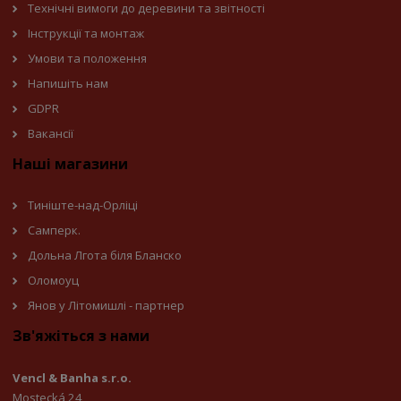
Технічні вимоги до деревини та звітності
Інструкції та монтаж
Умови та положення
Напишіть нам
GDPR
Вакансії
Наші магазини
Тиніште-над-Орліці
Самперк.
Дольна Лгота біля Бланско
Оломоуц
Янов у Літомишлі - партнер
Зв'яжіться з нами
Vencl & Banha s.r.o.
Mostecká 24