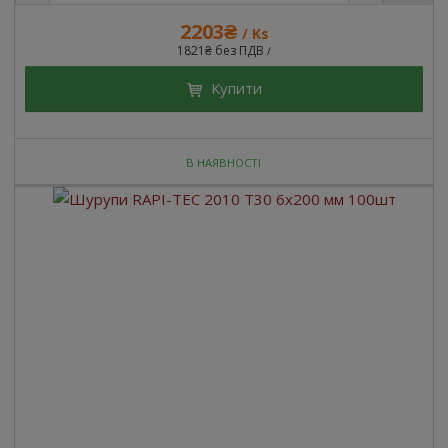
2203₴
/ Ks
1821₴ без ПДВ
/
Купити
В НАЯВНОСТІ