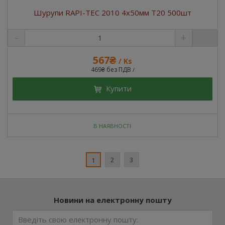
Шурупи RAPI-TEC 2010 4x50мм T20 500шт
567₴
/ Ks
469₴ без ПДВ
/
Купити
В НАЯВНОСТІ
2
3
1
Новини на електронну пошту