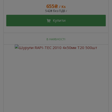
655₴
/ Ks
542₴ без ПДВ
/
Купити
В НАЯВНОСТІ