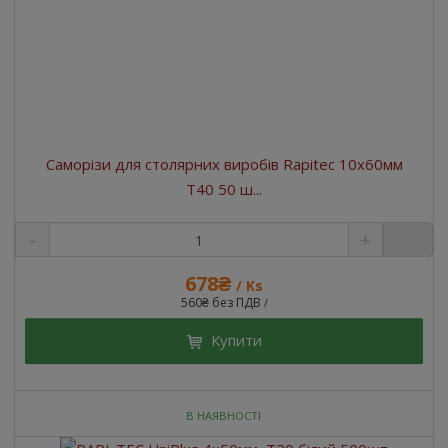
Саморізи для столярних виробів Rapitec 10x60мм
T40 50 ш...
678₴
/ Ks
560₴ без ПДВ
/
Купити
В НАЯВНОСТІ