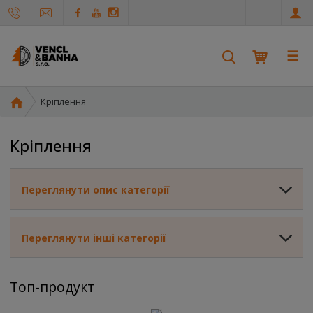
u
a
☰
Г
Кріплення
о
л
Кріплення
о
в
н
Переглянути опис категорії
а
с
т
Переглянути інші категорії
о
р
і
Топ-продукт
н
к