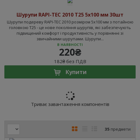
а
Шурупи RAPI-TEC 2010 T25 5x100 мм 30шт
Шурупи подереву RAPI-TEC 2010 розміром 5x100 мм з потайною
головкою T25 - це нове покоління шурупів, які забезпечують
підвищений комфорт і продуктивність у порівнянні зі
звичайними шурупами. Шурупи...
В НАЯВНОСТІ
220₴
182₴ без ПДВ
Купити
Триває завантаження компонентів
35
предмети