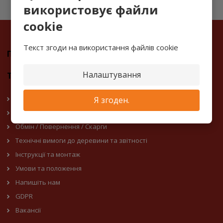
використовує файли
cookie
Текст згоди на використання файлів cookie
Поради та підказки
Налаштування
Терасна дошка Vencl
Чому варто купувати у нас?
Я згоден.
Доставка та оплата
Обмін / Повернення / Скарги
Технічні вимоги до деревини та звітності
Інструкції та монтаж
Умови та положення
Напишіть нам
GDPR
Вакансії