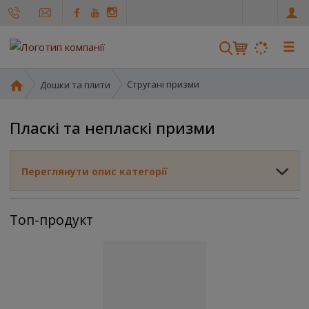
u
a
☰
Г
Стругані призми
Дошки та плити
о
л
Пласкі та непласкі призми
о
в
н
Переглянути опис категорії
а
с
т
Топ-продукт
о
р
і
н
к
а