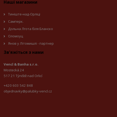
Наші магазини
Тиніште-над-Орліці
Самперк.
Дольна Лгота біля Бланско
Оломоуц
Янов у Літомишлі - партнер
Зв'яжіться з нами
Vencl & Banha s.r.o.
Mostecká 24
517 21 Týniště nad Orlicí
+420 603 542 848
objednavky@palubky-vencl.cz