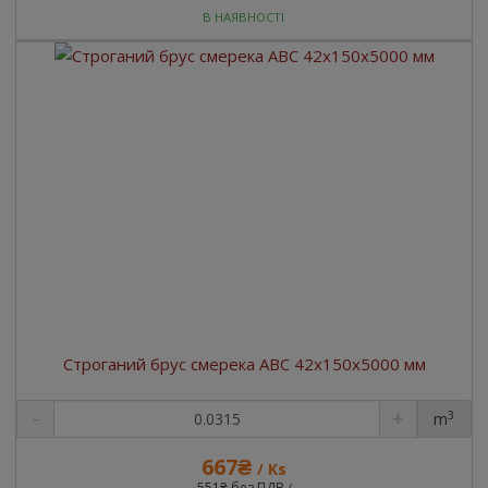
В НАЯВНОСТІ
Строганий брус смерека ABC 42x150x5000 мм
3
m
667₴
/ Ks
551₴ без ПДВ
/