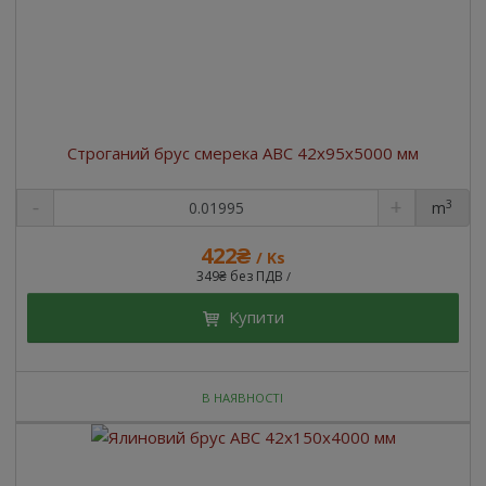
Строганий брус смерека ABC 42x95x5000 мм
3
m
422₴
/ Ks
349₴ без ПДВ
/
Купити
В НАЯВНОСТІ