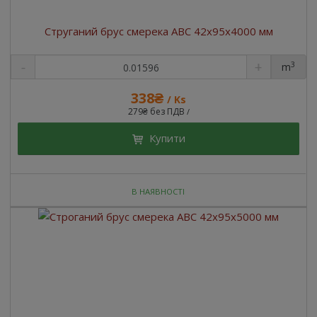
Струганий брус смерека ABC 42x95x4000 мм
3
m
338₴
/ Ks
279₴ без ПДВ
/
Купити
В НАЯВНОСТІ