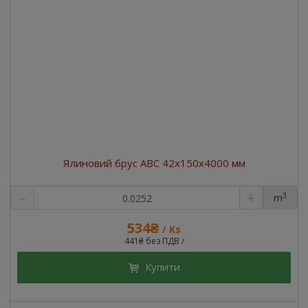
Ялиновий брус ABC 42x150x4000 мм
3
m
534₴
/ Ks
441₴ без ПДВ
/
Купити