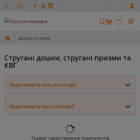
u
a
☰
Г
Дошки та плити
о
л
Стругані дошки, стругані призми та
о
КВГ
в
н
а
Переглянути опис категорії
с
т
о
Переглянути інші категорії
р
і
н
к
а
Триває завантаження компонентів