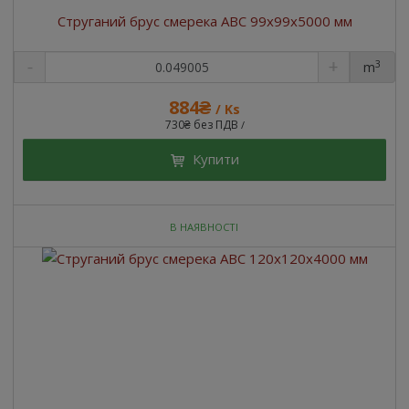
Струганий брус смерека ABC 99x99x5000 мм
3
m
884₴
/ Ks
730₴ без ПДВ
/
Купити
В НАЯВНОСТІ