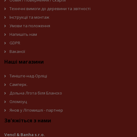
Технічні вимоги до деревини та звітності
Інструкції та монтаж
Умови та положення
Напишіть нам
GDPR
Вакансії
Наші магазини
Тиніште-над-Орліці
Самперк.
Дольна Лгота біля Бланско
Оломоуц
Янов у Літомишлі - партнер
Зв'яжіться з нами
Vencl & Banha s.r.o.