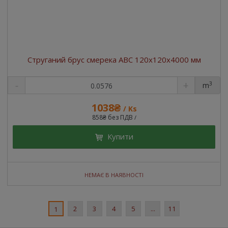
Струганий брус смерека ABC 120x120x4000 мм
3
m
1038₴
/ Ks
858₴ без ПДВ
/
Купити
НЕМАЄ В НАЯВНОСТІ
2
3
4
5
...
11
1