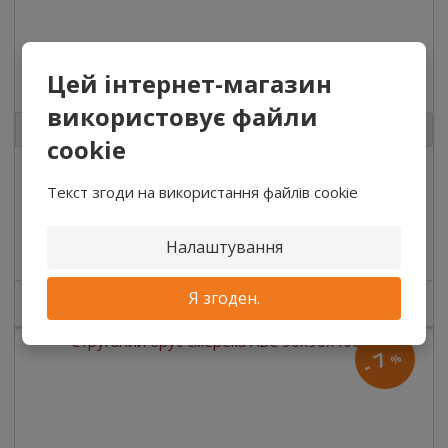
Цей інтернет-магазин
Струганий брус смерека ABC 79x79x5000 мм
використовує файли
3
m
cookie
563₴
/ Ks
Текст згоди на використання файлів cookie
465₴ без ПДВ
/
Купити
Налаштування
Я згоден.
НЕМАЄ В НАЯВНОСТІ
7
%
-