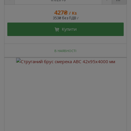
427₴
/ Ks
353₴ без ПДВ
/
Купити
В НАЯВНОСТІ