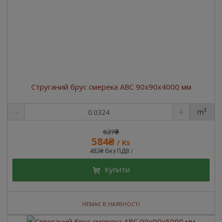
Струганий брус смерека ABC 90x90x4000 мм
3
m
627₴
584₴
/ Ks
483₴ без ПДВ
/
Купити
НЕМАЄ В НАЯВНОСТІ