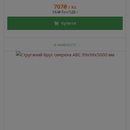
707₴
/ Ks
584₴ без ПДВ
/
Купити
В НАЯВНОСТІ