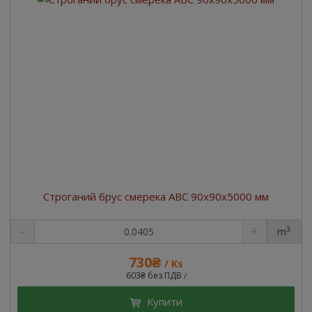
Строганий брус смерека ABC 90x90x5000 мм
3
m
730₴
/ Ks
603₴ без ПДВ
/
Купити