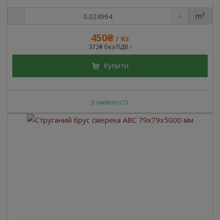
3
m
450₴
/ Ks
372₴ без ПДВ
/
Купити
В НАЯВНОСТІ