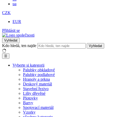
ua
CZK
EUR
Přihlásit se
Vyhledat
Kdo hledá, ten najde
Vyhledat
☰
Vyberte si kategorii
Palubky obkladové
Palubky podlahové
Hranoly a prkna
Deskový materiál
Stavební řezivo
Lišty dřevěné
Plotovky
Barvy
Spojovací materiál
Vzorky
všechny kategorie