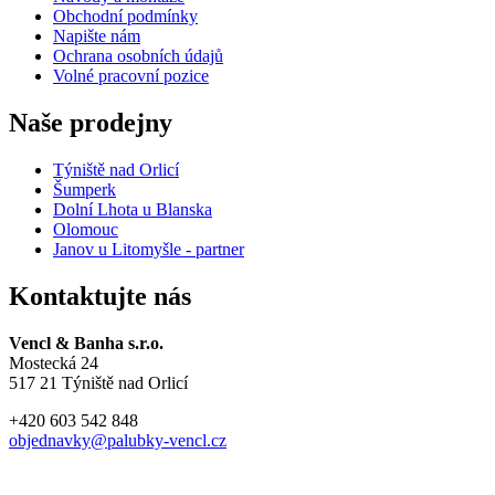
Obchodní podmínky
Napište nám
Ochrana osobních údajů
Volné pracovní pozice
Naše prodejny
Týniště nad Orlicí
Šumperk
Dolní Lhota u Blanska
Olomouc
Janov u Litomyšl
e - partner
Kontaktujte nás
Vencl & Banha s.r.o.
Mostecká 24
517 21 Týniště nad Orlicí
+420 603 542 848
objednavky@palubky-vencl.cz