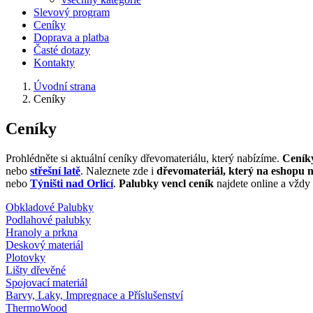
Slevový program
Ceníky
Doprava a platba
Časté dotazy
Kontakty
Úvodní strana
Ceníky
Ceníky
Prohlédněte si aktuální ceníky dřevomateriálu, který nabízíme.
Ceníky
nebo
střešní latě
. Naleznete zde i
dřevomateriál, který na eshopu 
nebo
Týništi nad Orlicí
.
Palubky vencl ceník
najdete online a vždy
Obkladové Palubky
Podlahové palubky
Hranoly a prkna
Deskový materiál
Plotovky
Lišty dřevěné
Spojovací materiál
Barvy, Laky, Impregnace a Příslušenství
ThermoWood