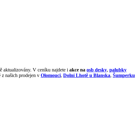
ě aktualizovány. V ceníku najdete i
akce na
osb desky
,
palubky
é z našich prodejen v
Olomouci
,
Dolní Lhotě u Blanska
,
Šumperku