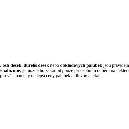
 osb desek, durelis desek
nebo
obkladových palubek
jsou pravideln
nenabízíme
, je možné ho zakoupit pouze při osobním odběru na někter
 pro vás máme ty nejlepší ceny palubek a dřevomateriálu.