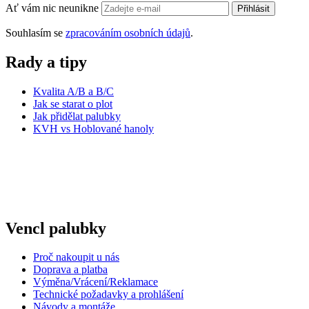
Ať vám nic neunikne
Přihlásit
Souhlasím se
zpracováním osobních údajů
.
Rady a tipy
Kvalita A/B a B/C
Jak se starat o plot
Jak přidělat palubky
KVH vs Hoblované hanoly
Vencl palubky
Proč nakoupit u nás
Doprava a platba
Výměna/Vrácení/Reklamace
Technické požadavky a prohlášení
Návody a montáže