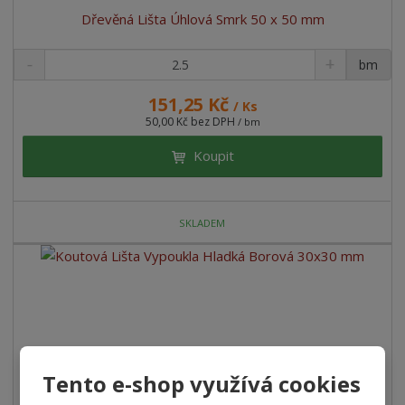
Dřevěná Lišta Úhlová Smrk 50 x 50 mm
bm
151,25 Kč
/ Ks
50,00 Kč bez DPH
/ bm
Koupit
SKLADEM
Tento e-shop využívá cookies