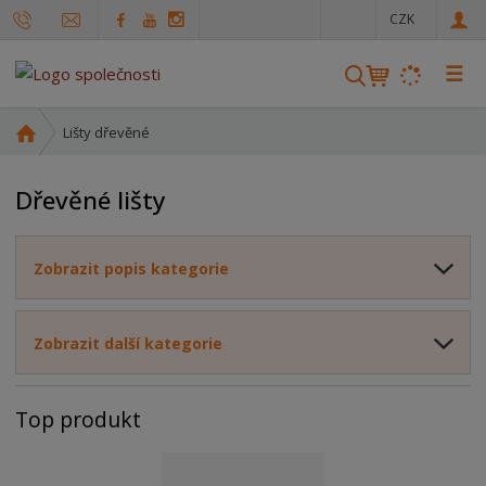
c
CZK
z
☰
V
y
h
Ú
Lišty dřevěné
l
v
o
e
Dřevěné lišty
d
d
n
a
í
t
Zobrazit popis kategorie
s
t
r
Zobrazit další kategorie
a
n
a
Top produkt