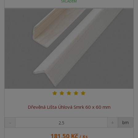
SKLADEM
Dřevěná Lišta Úhlová Smrk 60 x 60 mm
bm
181,50 Kč
/ Ks