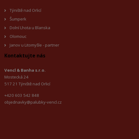
Týniště nad Orlicí
Šumperk
Dolní Lhota u Blanska
Olomouc
Janov u Litomyšl
e - partner
Kontaktujte nás
Vencl & Banha s.r.o.
Mostecká 24
517 21 Týniště nad Orlicí
+420 603 542 848
objednavky@palubky-vencl.cz