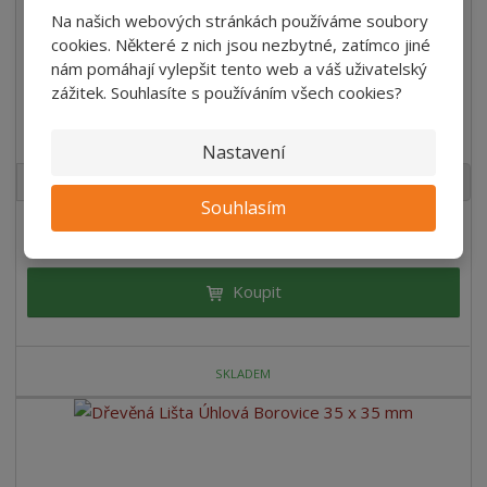
Na našich webových stránkách používáme soubory
cookies. Některé z nich jsou nezbytné, zatímco jiné
nám pomáhají vylepšit tento web a váš uživatelský
zážitek. Souhlasíte s používáním všech cookies?
Koutová Lišta Vypoukla Hladká Borová 30x30 mm
Nastavení
bm
Souhlasím
114,95 Kč
/ Ks
38,00 Kč bez DPH
/ bm
Koupit
SKLADEM