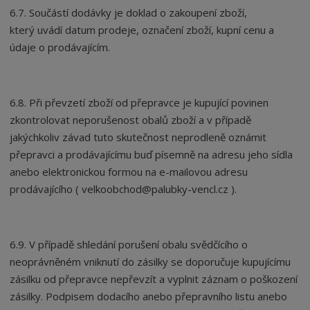
6.7. Součástí dodávky je doklad o zakoupení zboží,
který uvádí datum prodeje, označení zboží, kupní cenu a
údaje o prodávajícím.
6.8. Při převzetí zboží od přepravce je kupující povinen
zkontrolovat neporušenost obalů zboží a v případě
jakýchkoliv závad tuto skutečnost neprodleně oznámit
přepravci a prodávajícímu buď písemně na adresu jeho sídla
anebo elektronickou formou na e-mailovou adresu
prodávajícího ( velkoobchod@palubky-vencl.cz ).
6.9. V případě shledání porušení obalu svědčícího o
neoprávněném vniknutí do zásilky se doporučuje kupujícímu
zásilku od přepravce nepřevzít a vyplnit záznam o poškození
zásilky. Podpisem dodacího anebo přepravního listu anebo