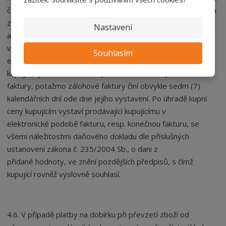
částky na účet prodávajícího. Platba bude kupujícím činěna na
základě elektronické pro-forma faktury (výzvy k platbě)
Nastavení
anebo dle volby prodávajícího zálohové faktury
vystavené prodávajícím a zaslané kupujícímu na
Souhlasím
elektronickou adresu, kterou uvedl v objednávce, s čímž
kupující výslovně souhlasí. Splatnost takovéto pro-forma
faktury, potažmo zálohové faktury činí obvykle sedm (7)
kalendářních dní ode dne jejího vystavení. Po úhradě kupní
ceny kupujícím vystaví prodávající kupujícímu v
elektronické podobě fakturu, resp. konečnou fakturu, se
všemi náležitostmi daňového dokladu dle příslušných
ustanovení zákona č. 235/2004 Sb., o dani z
přidané hodnoty, ve znění pozdějších předpisů, s čímž
kupující rovněž výslovně souhlasí.
4.6. V případě platby na dobírku při převzetí zboží od