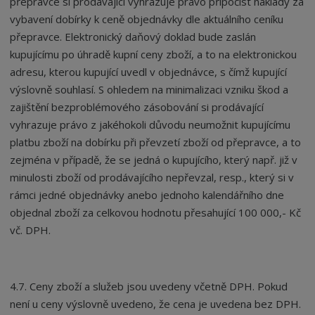
přepravce si prodávající vyhrazuje právo připočíst náklady za
vybavení dobírky k ceně objednávky dle aktuálního ceníku
přepravce. Elektronický daňový doklad bude zaslán
kupujícímu po úhradě kupní ceny zboží, a to na elektronickou
adresu, kterou kupující uvedl v objednávce, s čímž kupující
výslovně souhlasí. S ohledem na minimalizaci vzniku škod a
zajištění bezproblémového zásobování si prodávající
vyhrazuje právo z jakéhokoli důvodu neumožnit kupujícímu
platbu zboží na dobírku při převzetí zboží od přepravce, a to
zejména v případě, že se jedná o kupujícího, který např. již v
minulosti zboží od prodávajícího nepřevzal, resp., který si v
rámci jedné objednávky anebo jednoho kalendářního dne
objednal zboží za celkovou hodnotu přesahující 100 000,- Kč
vč. DPH.
4.7. Ceny zboží a služeb jsou uvedeny včetně DPH. Pokud
není u ceny výslovně uvedeno, že cena je uvedena bez DPH.