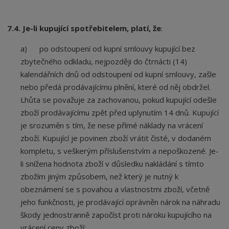
7.4. Je-li kupující spotřebitelem, platí, že
:
a) po odstoupení od kupní smlouvy kupující bez
zbytečného odkladu, nejpozději do čtrnácti (14)
kalendářních dnů od odstoupení od kupní smlouvy, zašle
nebo předá prodávajícímu plnění, které od něj obdržel.
Lhůta se považuje za zachovanou, pokud kupující odešle
zboží prodávajícímu zpět před uplynutím 14 dnů. Kupující
je srozuměn s tím, že nese přímé náklady na vrácení
zboží. Kupující je povinen zboží vrátit čisté, v dodaném
kompletu, s veškerým příslušenstvím a nepoškozené. Je-
li snížena hodnota zboží v důsledku nakládání s tímto
zbožím jiným způsobem, než který je nutný k
obeznámení se s povahou a vlastnostmi zboží, včetně
jeho funkčnosti, je prodávající oprávněn nárok na náhradu
škody jednostranně započíst proti nároku kupujícího na
vrácení ceny zboží;