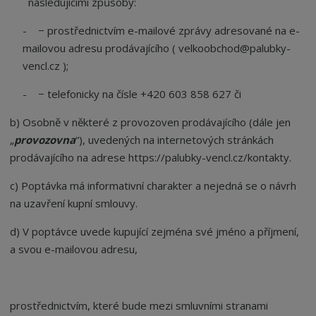
následujícími způsoby:
- − prostřednictvím e-mailové zprávy adresované na e-
mailovou adresu prodávajícího ( velkoobchod@palubky-
vencl.cz );
- − telefonicky na čísle +420 603 858 627 či
b) Osobně v některé z provozoven prodávajícího (dále jen
„
provozovna
“
), uvedených na internetových stránkách
prodávajícího na adrese https://palubky-vencl.cz/kontakty.
c) Poptávka má informativní charakter a nejedná se o návrh
na uzavření kupní smlouvy.
d) V poptávce uvede kupující zejména své jméno a příjmení,
a svou e-mailovou adresu,
prostřednictvím, které bude mezi smluvními stranami