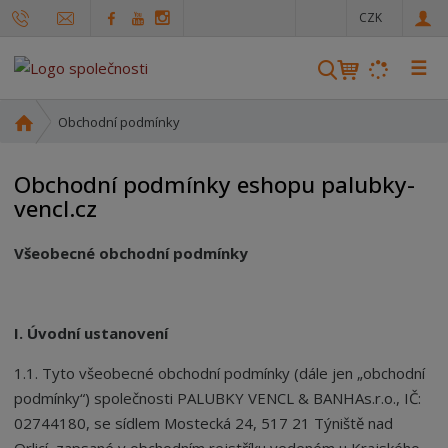
c
CZK
z
☰
V
y
h
Ú
Obchodní podmínky
l
v
o
e
Obchodní podmínky eshopu palubky-
d
d
vencl.cz
n
a
í
t
Všeobecn
é
obchodní podmínky
s
t
r
a
I. Úvodní ustanovení
n
a
1.1. Tyto všeobecné obchodní podmínky (dále jen „obchodní
podmínky
“
) společnosti PALUBKY VENCL & BANHAs.r.o., IČ:
02744180, se sídlem Mostecká 24, 517 21 Týniště nad