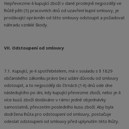
Nepřevezme-li kupující zboží v dané prodejně nejpozději ve
lhůtě pěti (5) pracovních dnů od uzavření kupní smlouvy, je
prodávající oprávněn od této smlouvy odstoupit a požadovat
náhradu vzniklé škody.
VII. Odstoupení od smlouvy
7.1. Kupující, je-li spotřebitelem, má v souladu s § 1829
občanského zákoníku právo bez udání důvodu od smlouvy
odstoupit, a to nejpozději do čtrnácti (14) dnů ode dne
následujícího po dni, kdy kupující převezme zboží, nebo je-li
více kusů zboží dodáváno v rámci jedné objednávky
samostatně, převzetím posledního kusu zboží. Aby byla
dodržena lhůta pro odstoupení od smlouvy, postačuje
odeslat odstoupení od smlouvy před uplynutím této lhůty.