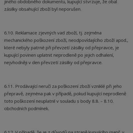
jiného obdobného dokumentu, kupující stvrzuje, že obal
zásilky obsahující zboží byl neporušen.
6.10. Reklamace zjevných vad zboží, tj. zejména
mechanického poškození zboží, neodpovídajícího zboží apod.,
které nebyly patrné při převzetí zásilky od přepravce, je
kupující povinen uplatnit neprodleně po jejich odhalení,
nejvhodněji v den převzetí zásilky od přepravce.
6.11. Prodávající neručí za poškození zboží vzniklé při jeho
přepravě, zejména pak v případě, pokud kupující neprodleně
toto poškození neuplatnil v souladu s body 8.8. – 8.10.
obchodních podmínek.
6.12. V případě, že je z důvodů na straně kupujícího (např. v