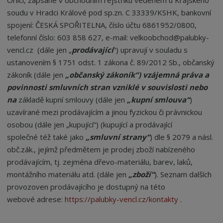
Orlicí, zapsané v obchodním rejstříku vedeném u Krajského
soudu v Hradci Králové pod sp.zn. C 33339/KSHK, bankovní
spojení: ČESKÁ SPOŘITELNA, číslo účtu 6861952/0800,
telefonní číslo: 603 858 627, e-mail: velkoobchod@palubky-
vencl.cz (dále jen „
prodávající
“
) upravují v souladu s
ustanovením § 1751 odst. 1 zákona č. 89/2012 Sb., občanský
zákoník (dále jen
„obč
ansk
ý zákoník
“
) vzájemná práva a
povinnosti smluvních stran vznikl
é
v souvislosti nebo
na
základě kupní smlouvy (dále jen
„kupní smlouva
“
)
uzavírané mezi prodávajícím a jinou fyzickou či právnickou
osobou (dále jen „kupující“) (kupující a prodávající
společné též také jako
„smluvní strany
“
) dle § 2079 a násl.
obč.zák., jejímž předmětem je prodej zboží nabízeného
prodávajícím, tj. zejména dřevo-materiálu, barev, laků,
montážního materiálu atd. (dále jen
„zboží“
). Seznam dalších
provozoven prodávajícího je dostupný na této
webové adrese:
https://palubky-vencl.cz/kontakty
.