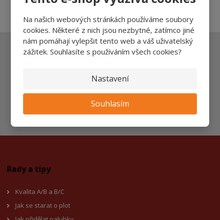
Na našich webových stránkách používáme soubory
cookies. Některé z nich jsou nezbytné, zatímco jiné
nám pomáhají vylepšit tento web a váš uživatelský
zážitek. Souhlasíte s používáním všech cookies?
Ať vám nic neunikne
Nastavení
Přihlásit
Souhlasím
Souhlasím se
zpracováním osobních údajů
.
Rady a tipy
Kvalita A/B a B/C
Jak se starat o plot
Jak přidělat palubky