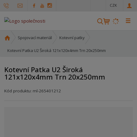
c
CZK
z
☰
V
y
h
Ú
Spojovací materiál
Kotevní patky
l
v
o
Kotevní Patka U2 Široká 121x120x4mm Trn 20x250mm
e
d
d
n
a
Kotevní Patka U2 Široká
í
t
121x120x4mm Trn 20x250mm
s
t
r
Kód produktu:
ml-265401212
a
n
a