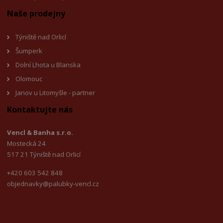
Naše prodejny
Týniště nad Orlicí
Šumperk
Dolní Lhota u Blanska
Olomouc
Janov u Litomyšl
e - partner
Kontaktujte nás
Vencl & Banha s.r.o.
Mostecká 24
517 21 Týniště nad Orlicí
+420 603 542 848
objednavky@palubky-vencl.cz