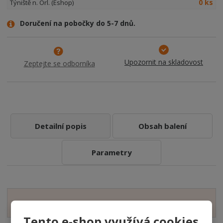
0 ks
Týniště n. Orl. (Eshop)
Doručení na pobočky do 5-7 dnů.
Upozornit na skladovost
Zeptejte se odborníka
Detailní popis
Obsah balení
Parametry
Zobrazit hodnocení produktu
Tento e-shop využívá cookies