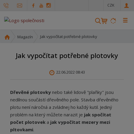
c
CZK
z
☰
V
y
h
Ú
Jak vypočítat potřebné plotovky
Magazín
l
v
o
e
Jak vypočítat potřebné plotovky
d
d
n
a
í
t
22.06.2022 08:43
s
t
r
Dřevěné plotovky
nebo také lidově "plaňky" jsou
a
nedílnou součástí dřevěného pole. Stavba dřevěného
n
plotu není náročná a zvládnej ho každý kutil. Jediný
a
problém na který můžete narazit je
jak spočítat
počet plotovek
a
jak vypočítat mezery mezi
pltovkami
.