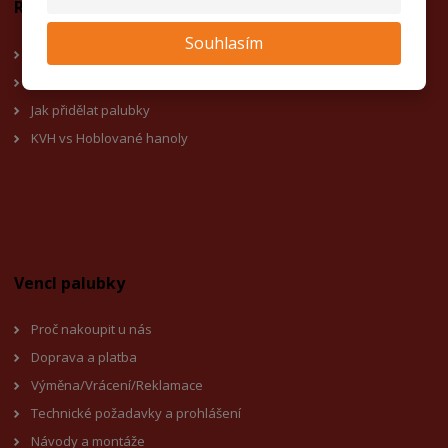
Rady a tipy
Souhlasím
Kvalita A/B a B/C
Jak se starat o plot
Jak přidělat palubky
KVH vs Hoblované hanoly
Vencl palubky
Proč nakoupit u nás
Doprava a platba
Výměna/Vrácení/Reklamace
Technické požadavky a prohlášení
Návody a montáže