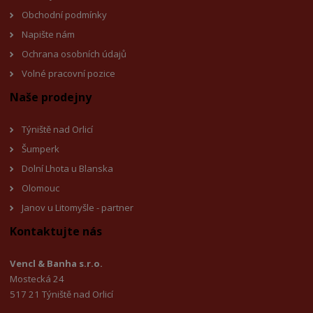
Obchodní podmínky
Napište nám
Ochrana osobních údajů
Volné pracovní pozice
Naše prodejny
Týniště nad Orlicí
Šumperk
Dolní Lhota u Blanska
Olomouc
Janov u Litomyšl
e - partner
Kontaktujte nás
Vencl & Banha s.r.o.
Mostecká 24
517 21 Týniště nad Orlicí