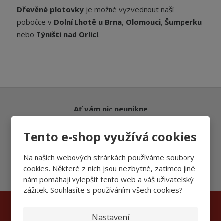
Dřevěné plotovky
je možné vyzvednout naší
pobočce v
Dolní Lhotě u Brna
,
Olomouci
,
Šumperku
nebo
Týništi nad Orlicí
.
Ať vám nic neunikne
Tento e-shop využívá cookies
Přihlásit
Na našich webových stránkách používáme soubory
cookies. Některé z nich jsou nezbytné, zatímco jiné
Souhlasím se
zpracováním osobních údajů
.
nám pomáhají vylepšit tento web a váš uživatelský
zážitek. Souhlasíte s používáním všech cookies?
Nastavení