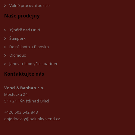
Volné pracovní pozice
Naše prodejny
Týniště nad Orlicí
Šumperk
Dolní Lhota u Blanska
Olomouc
Janov u Litomyšl
e - partner
Kontaktujte nás
Vencl & Banha s.r.o.
Mostecká 24
517 21 Týniště nad Orlicí
+420 603 542 848
objednavky@palubky-vencl.cz