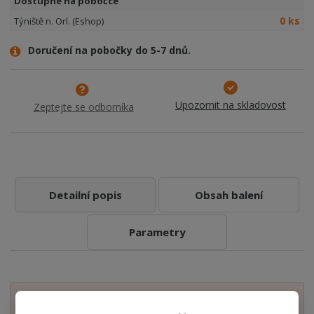
Dostupné na pobočce
0 ks
Týniště n. Orl. (Eshop)
Doručení na pobočky do 5-7 dnů.
Upozornit na skladovost
Zeptejte se odborníka
Detailní popis
Obsah balení
Parametry
Zobrazit hodnocení produktu