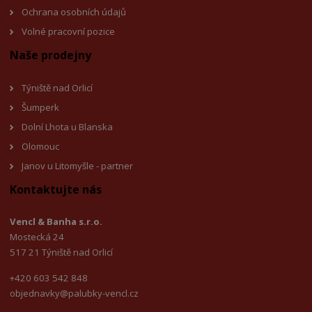
Ochrana osobních údajů
Volné pracovní pozice
Naše prodejny
Týniště nad Orlicí
Šumperk
Dolní Lhota u Blanska
Olomouc
Janov u Litomyšl
e - partner
Kontaktujte nás
Vencl & Banha s.r.o.
Mostecká 24
517 21 Týniště nad Orlicí
+420 603 542 848
objednavky@palubky-vencl.cz