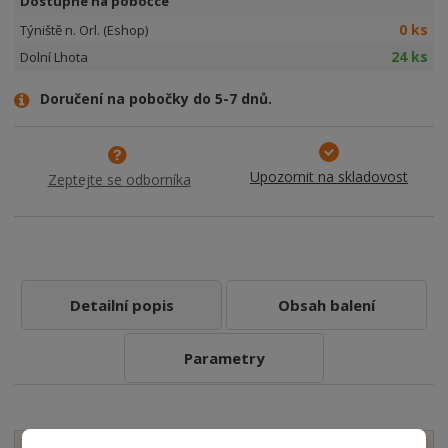
Dostupné na pobočce
0 ks
Týniště n. Orl. (Eshop)
24 ks
Dolní Lhota
Doručení na pobočky do 5-7 dnů.
Upozornit na skladovost
Zeptejte se odborníka
Detailní popis
Obsah balení
Parametry