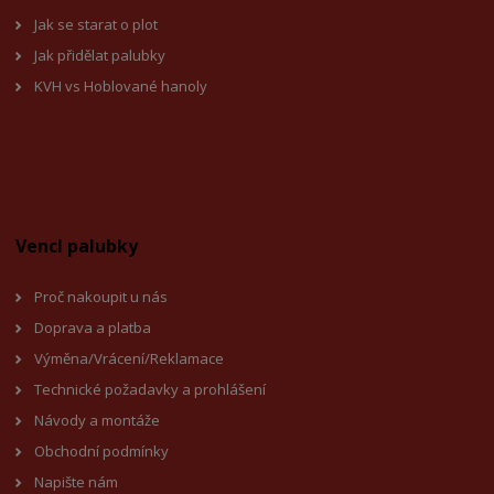
Jak se starat o plot
Jak přidělat palubky
KVH vs Hoblované hanoly
Vencl palubky
Proč nakoupit u nás
Doprava a platba
Výměna/Vrácení/Reklamace
Technické požadavky a prohlášení
Návody a montáže
Obchodní podmínky
Napište nám