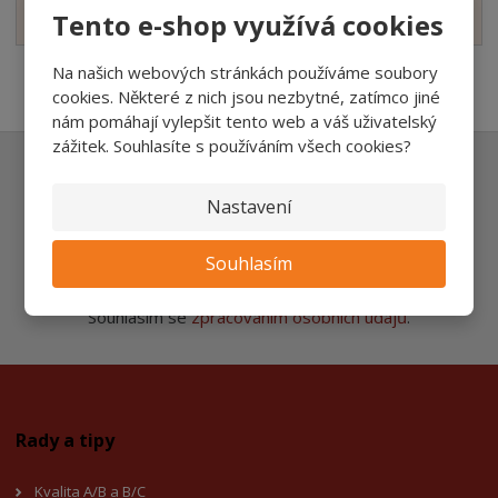
Zobrazit hodnocení produktu
Tento e-shop využívá cookies
Na našich webových stránkách používáme soubory
cookies. Některé z nich jsou nezbytné, zatímco jiné
nám pomáhají vylepšit tento web a váš uživatelský
zážitek. Souhlasíte s používáním všech cookies?
Ať vám nic neunikne
Nastavení
Souhlasím
Přihlásit
Souhlasím se
zpracováním osobních údajů
.
Rady a tipy
Kvalita A/B a B/C