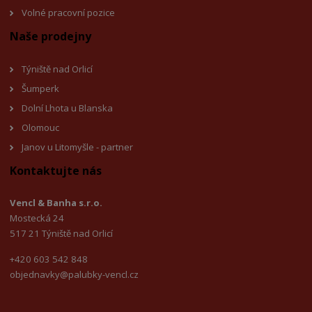
Volné pracovní pozice
Naše prodejny
Týniště nad Orlicí
Šumperk
Dolní Lhota u Blanska
Olomouc
Janov u Litomyšl
e - partner
Kontaktujte nás
Vencl & Banha s.r.o.
Mostecká 24
517 21 Týniště nad Orlicí
+420 603 542 848
objednavky@palubky-vencl.cz