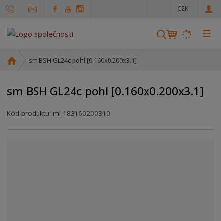
c
CZK
z
☰
V
y
h
Ú
sm BSH GL24c pohl [0.160x0.200x3.1]
l
v
o
e
sm BSH GL24c pohl [0.160x0.200x3.1]
d
d
n
a
Kód produktu:
ml-183160200310
í
t
s
t
r
a
n
a