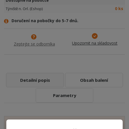
Dostupné na pobočce
0 ks
Týniště n. Orl. (Eshop)
Doručení na pobočky do 5-7 dnů.
Upozornit na skladovost
Zeptejte se odborníka
Detailní popis
Obsah balení
Parametry
Zobrazit hodnocení produktu