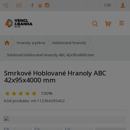
c
CZK
z
☰
V
y
h
Ú
Hranoly a prkna
Hoblované hranoly
l
v
e
o
Smrkové Hoblované Hranoly ABC 42x95x4000 mm
d
d
a
n
Smrkové Hoblované Hranoly ABC
t
í
42x95x4000 mm
s
t
100%
r
a
Kód produktu:
ml-112364295402
n
a