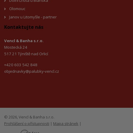
Dolní Lhota u Blanska
Olomouc
Janov u Litomyšl
e - partner
Kontaktujte nás
Vencl & Banha s.r.o.
Mostecká 24
517 21 Týniště nad Orlicí
+420 603 542 848
objednavky@palubky-vencl.cz
© 2026, Vencl & Banha s.r.o.
Prohlášení o přístupnosti
|
Mapa stránek
|
E