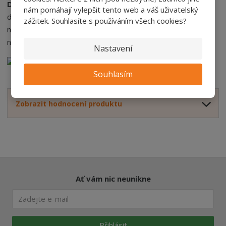
Dřevěné hranoly
se skladují vodorovně v prostorách s
nám pomáhají vylepšit tento web a váš uživatelský
dobrým větráním, aby se předešlo možnému zapaření a
zážitek. Souhlasíte s používáním všech cookies?
následným změnám vlastností dřeva,
například
zabarvení
,
kroucení
a
praskání
.
Nastavení
Souhlasím
Zobrazit hodnocení produktu
Ať vám nic neunikne
Přihlásit