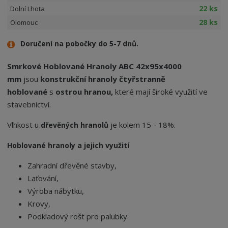
22 ks
Dolní Lhota
28 ks
Olomouc
Doručení na pobočky do 5-7 dnů.
Smrkové Hoblované Hranoly ABC 42x95x4000
mm
jsou
konstrukční hranoly
čtyřstranně
hoblované
s
ostrou hranou,
které mají široké využití ve
stavebnictví.
Vlhkost u
je kolem 15 - 18%.
dřevěných hranolů
Hoblované hranoly a jejich využití
Zahradní dřevěné stavby,
Laťování,
Výroba nábytku,
Krovy,
Podkladový rošt pro palubky.