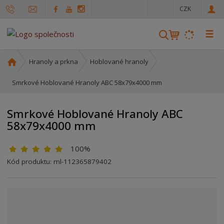
c
CZK
z
☰
V
y
h
Ú
Hranoly a prkna
Hoblované hranoly
l
v
o
Smrkové Hoblované Hranoly ABC 58x79x4000 mm
e
d
d
n
a
Smrkové Hoblované Hranoly ABC
í
t
58x79x4000 mm
s
t
100%
r
a
Kód produktu:
ml-112365879402
n
a