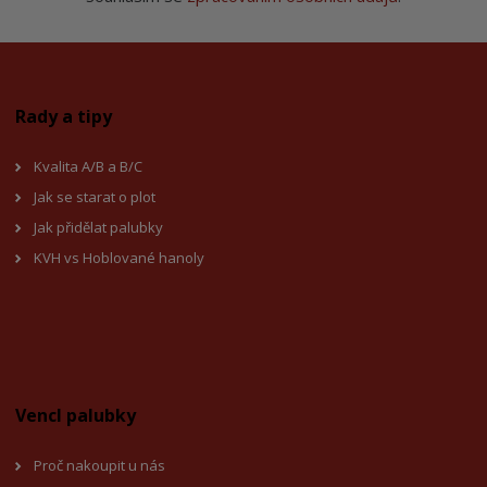
Rady a tipy
Kvalita A/B a B/C
Jak se starat o plot
Jak přidělat palubky
KVH vs Hoblované hanoly
Vencl palubky
Proč nakoupit u nás