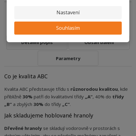
Nastavení
Souhlasím
Detailní popis
Obsah balení
Parametry
Co je kvalita ABC
Kvalita ABC představuje třídu s
různorodou kvalitou
, kde
přibližně
30%
patří do kvalitativní třídy
„A“
, 40% do
třídy
„B“
a zbylých
30%
do třídy
„C“
.
Jak skladujeme hoblované hranoly
Dřevěné hranoly
se skladují vodorovně v prostorách s
dobrým větráním, aby se předešlo možnému zapaření a