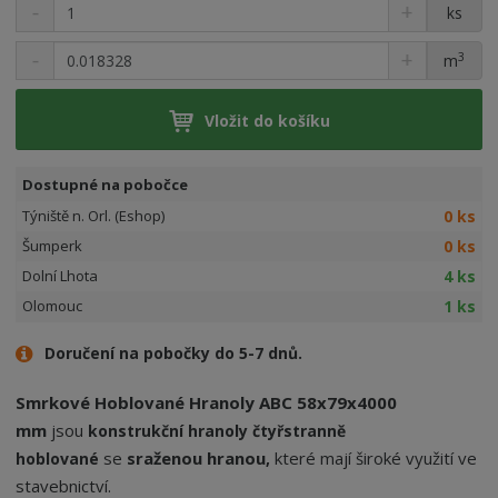
ks
3
m
Vložit do košíku
Dostupné na pobočce
0 ks
Týniště n. Orl. (Eshop)
0 ks
Šumperk
4 ks
Dolní Lhota
1 ks
Olomouc
Doručení na pobočky do 5-7 dnů.
Smrkové Hoblované Hranoly ABC 58x79x4000
mm
jsou
konstrukční hranoly
čtyřstranně
se
sraženou hranou
které mají široké využití ve
hoblované
,
stavebnictví.