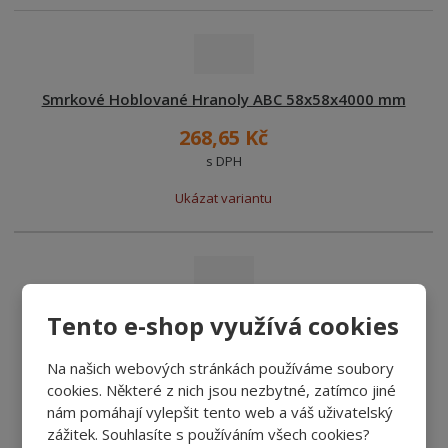
Smrkové Hoblované Hranoly ABC 58x58x4000 mm
268,65 Kč
s DPH
Ukázat variantu
Tento e-shop využívá cookies
Smrkové Hoblované Hranoly ABC 58x79x5000 mm
457,40 Kč
Na našich webových stránkách používáme soubory
s DPH
cookies. Některé z nich jsou nezbytné, zatímco jiné
nám pomáhají vylepšit tento web a váš uživatelský
Ukázat variantu
zážitek. Souhlasíte s používáním všech cookies?