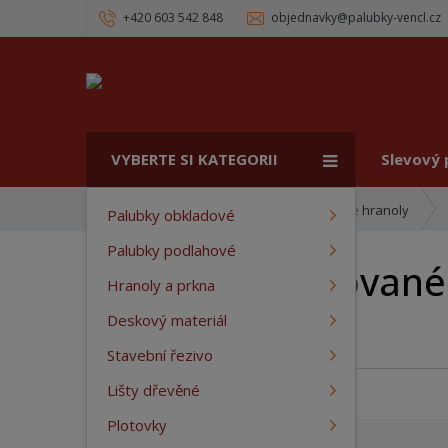
+420 603 542 848
objednavky@palubky-vencl.cz
VYBERTE SI KATEGORII
Slevový
Ú
Hranoly a prkna
Hoblované hranoly
Palubky obkladové
v
Palubky podlahové
o
Smrkové Hoblované
d
Hranoly a prkna
n
í
Deskový materiál
Kód produktu:
ml-1123609090302
s
Stavební řezivo
t
r
Lišty dřevěné
a
Plotovky
n