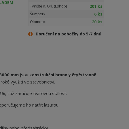
LADEM
201 ks
Týniště n. Orl. (Eshop)
6 ks
Šumperk
20 ks
Olomouc
Doručení na pobočky do 5-7 dnů.
x3000 mm
jsou
konstrukční hranoly
čtyřstranně
iroké využití ve stavebnictví.
8%, což zaručuje tvarovou stálost.
poručujeme ho natřít lazurou.
dílny nebo předzahrádky,