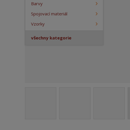
a
Barvy
Spojovací materiál
Vzorky
všechny kategorie