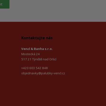
it
Kontaktujte nás
Vencl & Banha s.r.o.
Mostecká 24
517 21 Týniště nad Orlicí
+420 603 542 848
objednavky@palubky-vencl.cz