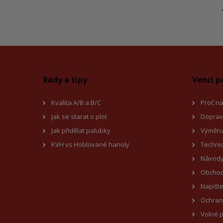
Rady a tipy
Vencl p
Kvalita A/B a B/C
Proč na
Jak se starat o plot
Doprav
Jak přidělat palubky
Výměna
KVH vs Hoblované hanoly
Techni
Návody
Obchod
Napišt
Ochran
Volné p