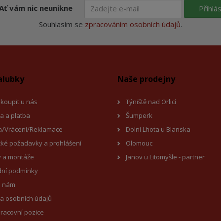
Ať vám nic neunikne
Přihlás
Souhlasím se
zpracováním osobních údajů
.
alubky
Naše prodejny
koupit u nás
Týniště nad Orlicí
a a platba
Šumperk
/Vrácení/Reklamace
Dolní Lhota u Blanska
cké požadavky a prohlášení
Olomouc
 a montáže
Janov u Litomyšl
e - partner
ní podmínky
e nám
a osobních údajů
racovní pozice