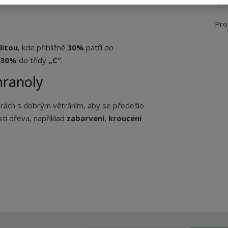
Pro
litou
, kde přibližně
30%
patří do
30%
do třídy
„C“
.
hranoly
orách s dobrým větráním, aby se předešlo
í dřeva, například
zabarvení
,
kroucení