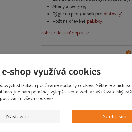
Altány a pergoly,
Rýgle na plot (nosník pro
plotovky
),
Rošt na dřevěné
palubky
.
Zobraz detailní popis
Zeptejte se
 e-shop využívá cookies
ebových stránkách používáme soubory cookies. Některé z nich jso
OVĚŘENO ZÁKAZNÍKY
tímco jiné nám pomáhají vylepšit tento web a váš uživatelský záži
více jak 95% zákazníků
by nás doporučilo svým známým
 používáním všech cookies?
Nastavení
Souhlasím
alení
Parametry
H