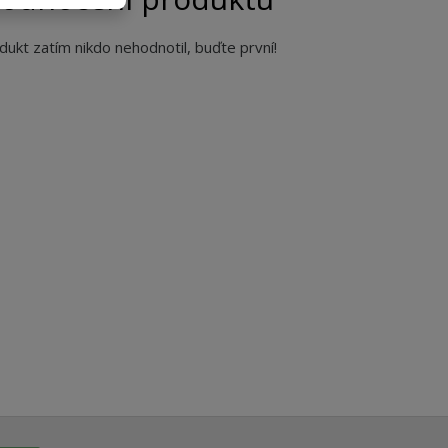
dukt zatím nikdo nehodnotil, buďte první!