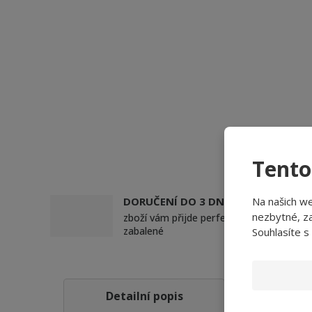
Tento
Na našich w
DORUČENÍ DO 3 DNŮ
nezbytné, za
zboží vám přijde perfektně
zabalené
Souhlasíte s
Obsah b
Detailní popis