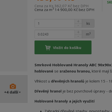
SK
Cena za Ks 362,07 Kč bez DPH
3
Cena za m
14 900,00 Kč bez DPH
ks
3
m
Vložit do košíku
Smrkové Hoblované Hranoly ABC 90x90
se
které mají š
hoblované
sraženou hranou
,
Vlhkost u
je kolem 15 - 1
dřevěných hranolů
je bez povrchové úpravy - do
Dřevěný hranol
+4
další
Hoblované hranoly a jejich využití
Zahradní dřevěné stavby, novostavby, 