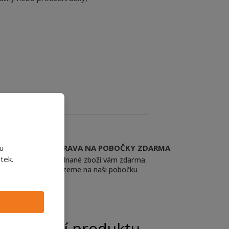
 odborníka
u
DOPRAVA NA POBOČKY ZDARMA
tek.
objednané zboží vám zdarma
dovezeme na naši pobočku
odnocení produktu