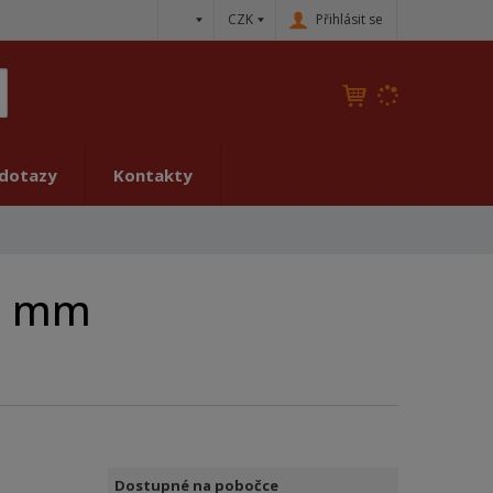
c
CZK
Přihlásit se
z
K
yhledat
d
o
h
 dotazy
Kontakty
l
e
d
á
,
0 mm
t
e
n
n
a
j
d
e
Dostupné na pobočce