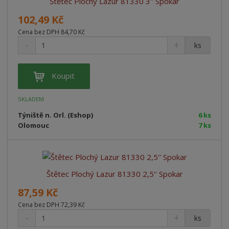
Štětec Plochý Lazur 81330 3'' Spokar
z
l
o
í
k
k
v
p
102,49 Kč
o
o
ý
r
Cena bez DPH 84,70 Kč
o
v
v
v
ks
d
ý
ý
ý
u
v
v
p
k
Koupit
ý
ý
i
t
p
p
s
ů
SKLADEM
i
i
Týniště n. Orl. (Eshop)
6 ks
s
s
Olomouc
7 ks
Štětec Plochý Lazur 81330 2,5'' Spokar
87,59 Kč
Cena bez DPH 72,39 Kč
ks