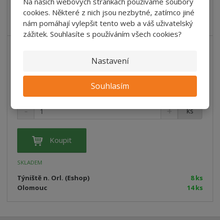
Na našich webových stránkách používáme soubory
Týniště n. Orl. (Eshop)
16 ks
cookies. Některé z nich jsou nezbytné, zatímco jiné
Olomouc
12 ks
Šumperk
0 ks
nám pomáhají vylepšit tento web a váš uživatelský
zážitek. Souhlasíte s používáním všech cookies?
Nastavení
Štětec Plochý Lazur 81330 1,5'' Spokar
53,93 Kč
Souhlasím
Cena bez DPH 44,57 Kč
ks
Koupit
SKLADEM
Týniště n. Orl. (Eshop)
8 ks
Olomouc
14 ks