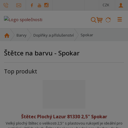
c
CZK
z
☰
V
y
h
Ú
Spokar
Barvy
Doplňky a příslušenství
l
v
o
e
Štětce na barvu - Spokar
d
d
n
a
í
t
Top produkt
s
t
r
a
n
a
Štětec Plochý Lazur 81330 2,5'' Spokar
Velký plochý štětec o velikosti 2,5'' s plastovou rukojetí je ideální pro