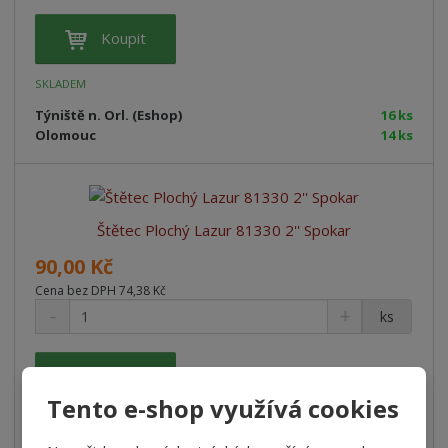
Koupit
SKLADEM
Týniště n. Orl. (Eshop)
16 ks
Olomouc
14 ks
Štětec Plochý Lazur 81330 2'' Spokar
90,00 Kč
Cena bez DPH 74,38 Kč
ks
Koupit
Tento e-shop využívá cookies
SKLADEM