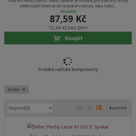
natírání větších ploch. Štětec Spokar je vhodný pro všechny druhy
nátěrových hmot ať už se jedná o lazury, laky nebo...
SKLADEM
87,59 Kč
72,39 Kč bez DPH
Koupit
Probíhá načítání komponenty
Spokar
Ř
O
T
Ř
4
položek
a
b
a
á
z
r
b
d
e
á
u
k
n