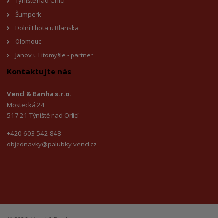
Týniště nad Orlicí
Šumperk
Dolní Lhota u Blanska
Olomouc
Janov u Litomyšl
e - partner
Kontaktujte nás
Vencl & Banha s.r.o.
Mostecká 24
517 21 Týniště nad Orlicí
+420 603 542 848
objednavky@palubky-vencl.cz