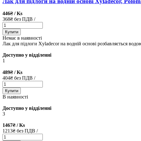
Лак для підлоги на водній основі Xyladecor, Polomat
446₴
/ Ks
368₴ без ПДВ
/
Купити
Немає в наявності
Лак для підлоги Xyladecor на водній основі розбавляється водою
Доступно у відділенні
1
489₴
/ Ks
404₴ без ПДВ
/
Купити
В наявності
Доступно у відділенні
3
1467₴
/ Ks
1213₴ без ПДВ
/