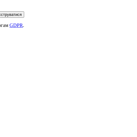
єструватися
могам
GDPR
.