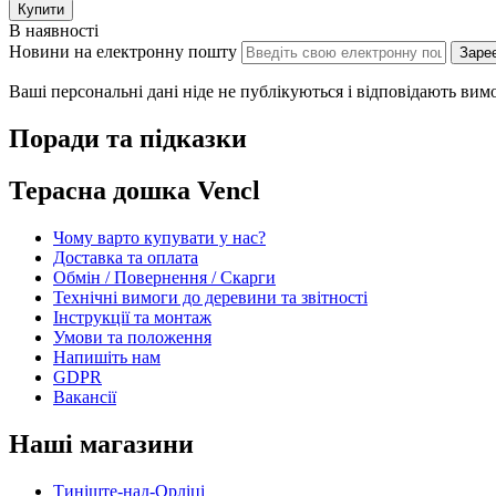
Купити
В наявності
Новини на електронну пошту
Заре
Ваші персональні дані ніде не публікуються і відповідають ви
Поради та підказки
Терасна дошка Vencl
Чому варто купувати у нас?
Доставка та оплата
Обмін / Повернення / Скарги
Технічні вимоги до деревини та звітності
Інструкції та монтаж
Умови та положення
Напишіть нам
GDPR
Вакансії
Наші магазини
Тиніште-над-Орліці