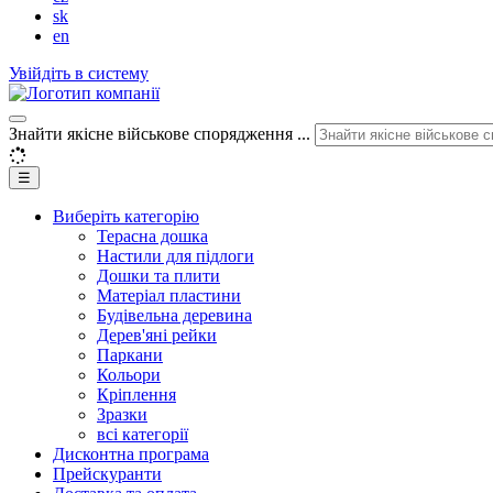
sk
en
Увійдіть в систему
Знайти якісне військове спорядження ...
☰
Виберіть категорію
Терасна дошка
Настили для підлоги
Дошки та плити
Матеріал пластини
Будівельна деревина
Дерев'яні рейки
Паркани
Кольори
Кріплення
Зразки
всі категорії
Дисконтна програма
Прейскуранти