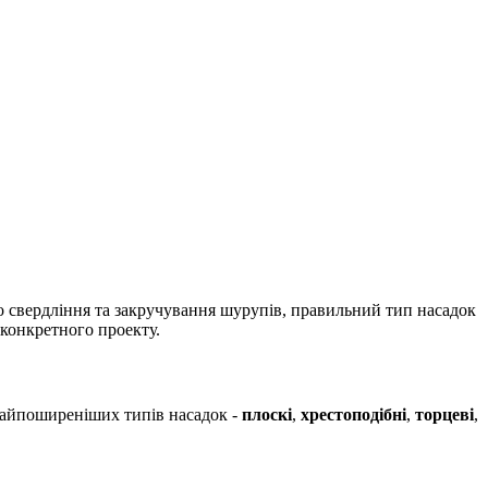
о свердління та закручування шурупів, правильний тип насадок
 конкретного проекту.
 найпоширеніших типів насадок -
плоскі
,
хрестоподібні
,
торцеві
,