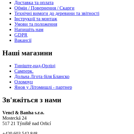
Доставка та оплата
Обмін / Повернення / Скарги
Технічні вимоги до деревини та звітності
Інструкції та монтаж
Умови та положення
Напишіть нам
GDPR
Вакансії
Наші магазини
Тиніште-над-Орліці
Самперк.
Дольна Лгота біля Бланско
Оломоуц
Янов у Літомишлі - партнер
Зв'яжіться з нами
Vencl & Banha s.r.o.
Mostecká 24
517 21 Týniště nad Orlicí
+420 603 542 848