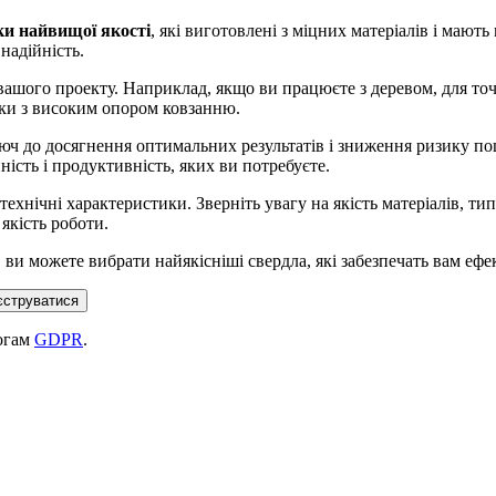
ки найвищої якості
, які виготовлені з міцних матеріалів і мають
надійність.
ашого проекту. Наприклад, якщо ви працюєте з деревом, для точн
дки з високим опором ковзанню.
юч до досягнення оптимальних результатів і зниження ризику пош
ність і продуктивність, яких ви потребуєте.
 технічні характеристики. Зверніть увагу на якість матеріалів, т
якість роботи.
 ви можете вибрати найякісніші свердла, які забезпечать вам ефект
єструватися
могам
GDPR
.