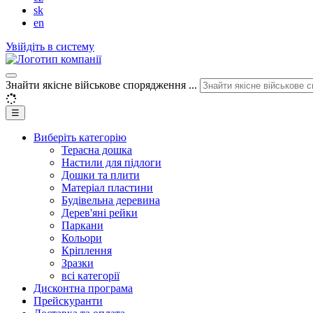
sk
en
Увійдіть в систему
Знайти якісне військове спорядження ...
☰
Виберіть категорію
Терасна дошка
Настили для підлоги
Дошки та плити
Матеріал пластини
Будівельна деревина
Дерев'яні рейки
Паркани
Кольори
Кріплення
Зразки
всі категорії
Дисконтна програма
Прейскуранти