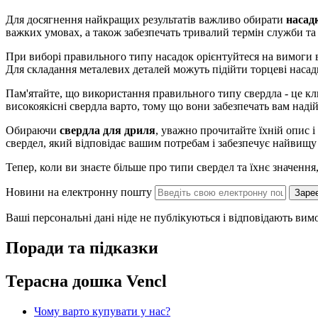
Для досягнення найкращих результатів важливо обирати
насад
важких умовах, а також забезпечать тривалий термін служби та 
При виборі правильного типу насадок орієнтуйтеся на вимоги в
Для складання металевих деталей можуть підійти торцеві наса
Пам'ятайте, що використання правильного типу свердла - це кл
високоякісні свердла варто, тому що вони забезпечать вам надій
Обираючи
свердла для дриля
, уважно прочитайте їхній опис і
свердел, який відповідає вашим потребам і забезпечує найвищу 
Тепер, коли ви знаєте більше про типи свердел та їхнє значення,
Новини на електронну пошту
Заре
Ваші персональні дані ніде не публікуються і відповідають ви
Поради та підказки
Терасна дошка Vencl
Чому варто купувати у нас?