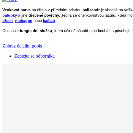
Venkovní barva
 na dřevo v přírodním odstínu 
palisandr
 je vhodná na vešk
palubky
 a jiné 
dřevěné povrchy. 
ořech
,
mahagon
nebo
kaštan
.
Obsahuje 
fungicidní složku
, která účinně působí proti houbám způsobujíc
Zobraz detailní popis
Zeptejte se odborníka