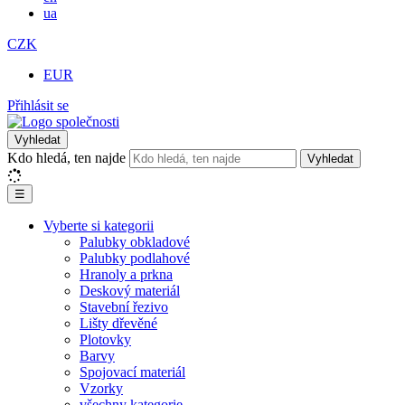
ua
CZK
EUR
Přihlásit se
Vyhledat
Kdo hledá, ten najde
Vyhledat
☰
Vyberte si kategorii
Palubky obkladové
Palubky podlahové
Hranoly a prkna
Deskový materiál
Stavební řezivo
Lišty dřevěné
Plotovky
Barvy
Spojovací materiál
Vzorky
všechny kategorie