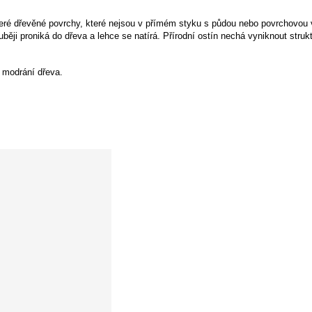
eré dřevěné povrchy, které nejsou v přímém styku s půdou nebo povrchovou vo
í modrání dřeva.