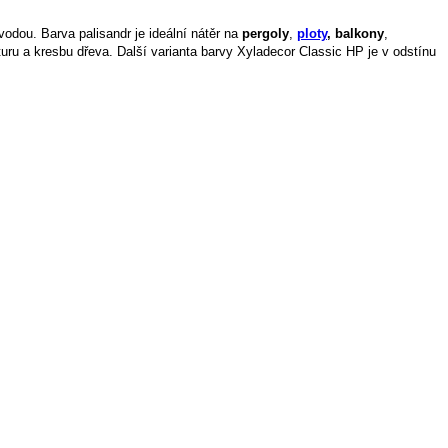
dou. Barva palisandr je ideální nátěr na 
pergoly
, 
ploty
,
balkony
, 
Jedná se o tenkovrstvou lazuru, která hlouběji proniká do dřeva a lehce se natírá. Přírodní ostín nechá vyniknout strukturu a kresbu dřeva. Další varianta barvy Xyladecor Classic HP je v odstínu 