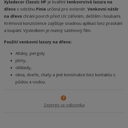
je kvalitní
Xyladecor Classic HP
tenkovrstvá lazura na
v odstínu
určená pro exteriér.
dřevo
Pinie
V
enkovní nátěr
chrání povrch před UV zářením, deštěm i houbami.
na dřevo
Krémová konzistence zajišťuje snadnou aplikaci bez praskání
a loupání. Výsledkem je matný saténový film.
Použití venkovní lazury na dřevo:
Altány, pergoly
ploty,
obklady,
okna, dveře, chaty a jiné konstrukce bez kontaktu s
půdou a vodou.
Zeptejte se odborníka