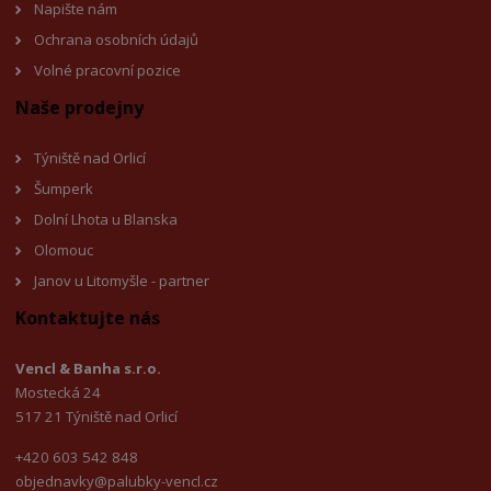
Napište nám
Ochrana osobních údajů
Volné pracovní pozice
Naše prodejny
Týniště nad Orlicí
Šumperk
Dolní Lhota u Blanska
Olomouc
Janov u Litomyšl
e - partner
Kontaktujte nás
Vencl & Banha s.r.o.
Mostecká 24
517 21 Týniště nad Orlicí
+420 603 542 848
objednavky@palubky-vencl.cz