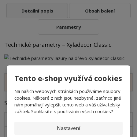
Detailní popis
Obsah balení
Parametry
Technické parametry – Xyladecor Classic
Tento e-shop využívá cookies
Zobrazit hodnocení produktu
Na našich webových stránkách používáme soubory
cookies. Některé z nich jsou nezbytné, zatímco jiné
Soubory ke stažení
nám pomáhají vylepšit tento web a váš uživatelský
zážitek. Souhlasíte s používáním všech cookies?
Xyladecor Bezpečnostní List
pdf
(361.77 Kb)
Nastavení
Xyladecor Technický List
pdf
(442.15 Kb)