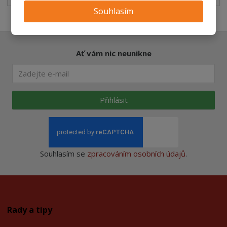
Souhlasím
Ať vám nic neunikne
Přihlásit
Souhlasím se
zpracováním osobních údajů
.
Rady a tipy