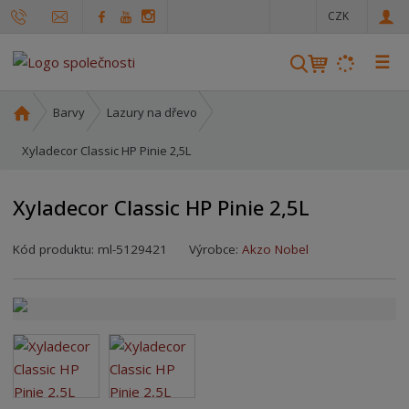
c
CZK
z
☰
V
y
h
Ú
Barvy
Lazury na dřevo
l
v
o
Xyladecor Classic HP Pinie 2,5L
e
d
d
n
a
Xyladecor Classic HP Pinie 2,5L
í
t
s
Kód produktu:
ml-5129421
Výrobce:
Akzo Nobel
t
r
a
n
a