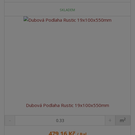
SKLADEM
Dubová Podlaha Rustic 19x100x550mm
2
m
ks
479,16 Kč
/ Bal