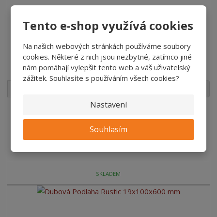
Tento e-shop využívá cookies
Na našich webových stránkách používáme soubory
cookies. Některé z nich jsou nezbytné, zatímco jiné
Dubová Podlaha Rustic 19x100x1000 mm
nám pomáhají vylepšit tento web a váš uživatelský
zážitek. Souhlasíte s používáním všech cookies?
2
m
ks
Nastavení
871,20 Kč
/ Bal
120,00 Kč bez DPH
/ ks
Souhlasím
Koupit
SKLADEM