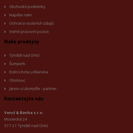
Obchodní podmínky
Napište nám
Ochrana osobních údajů
Volné pracovní pozice
Naše prodejny
Týniště nad Orlicí
Šumperk
Dolní Lhota u Blanska
Olomouc
Janov u Litomyšl
e - partner
Kontaktujte nás
Vencl & Banha s.r.o.
Mostecká 24
517 21 Týniště nad Orlicí