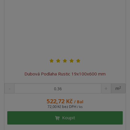
Dubová Podlaha Rustic 19x100x600 mm
2
m
ks
522,72 Kč
/ Bal
72,00 Kč bez DPH
/ ks
Koupit