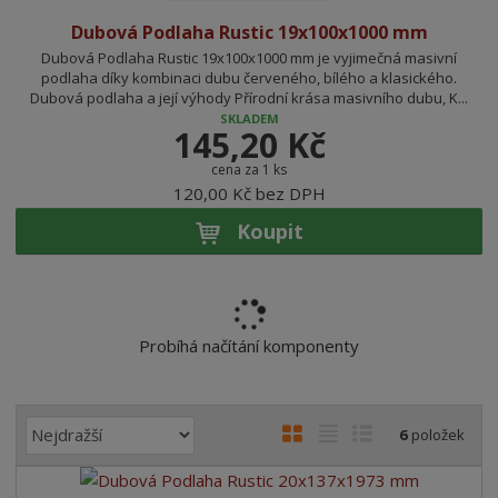
Dubová Podlaha Rustic 19x100x1000 mm
Dubová Podlaha Rustic 19x100x1000 mm je vyjimečná masivní
podlaha díky kombinaci dubu červeného, bílého a klasického.
Dubová podlaha a její výhody Přírodní krása masivního dubu, K...
SKLADEM
145,20 Kč
cena za 1 ks
120,00 Kč bez DPH
Koupit
Probíhá načítání komponenty
Ř
O
T
Ř
6
položek
a
b
a
á
z
r
b
d