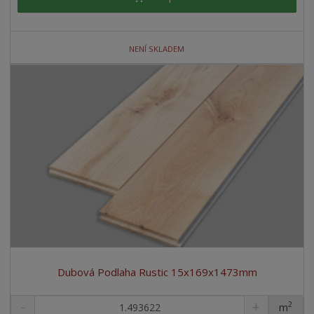
NENÍ SKLADEM
Dubová Podlaha Rustic 15x169x1473mm
2
m
ks