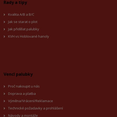
Rady a tipy
Kvalita A/B a B/C
Jak se starat o plot
Jak přidělat palubky
KVH vs Hoblované hanoly
Vencl palubky
Proč nakoupit u nás
Doprava a platba
Výměna/Vrácení/Reklamace
Technické požadavky a prohlášení
Návody a montáže