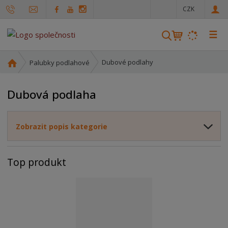
c
CZK
z
☰
V
y
h
Ú
Dubové podlahy
Palubky podlahové
l
v
o
e
Dubová podlaha
d
d
n
a
í
t
Zobrazit popis kategorie
s
t
r
Top produkt
a
n
a