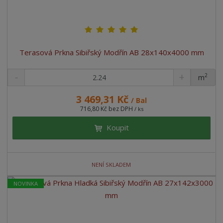
Terasová Prkna Sibiřský Modřín AB 28x140x4000 mm
2
m
ks
3 469,31 Kč
/ Bal
716,80 Kč bez DPH
/ ks
Koupit
NENÍ SKLADEM
NOVINKA