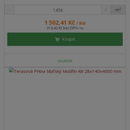
2
m
ks
1 502,41 Kč
/ Bal
310,42 Kč bez DPH
/ ks
Koupit
SKLADEM