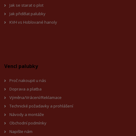
Jak se starat o plot
Jak přidělat palubky
KVH vs Hoblované hanoly
Vencl palubky
Proč nakoupit u nás
Doprava a platba
Výměna/Vrácení/Reklamace
Technické požadavky a prohlášení
Návody a montáže
Obchodní podmínky
Napište nám