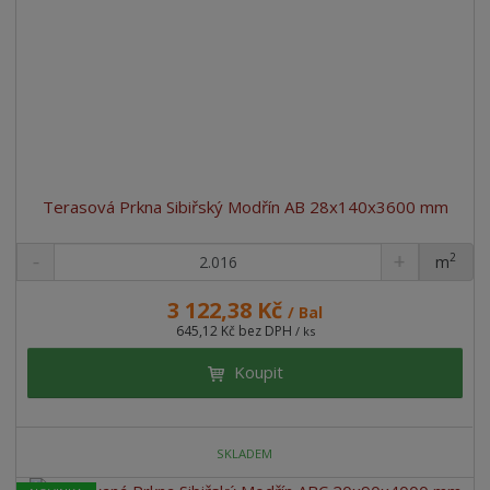
Terasová Prkna Sibiřský Modřín AB 28x140x3600 mm
2
m
ks
3 122,38 Kč
/ Bal
645,12 Kč bez DPH
/ ks
Koupit
SKLADEM