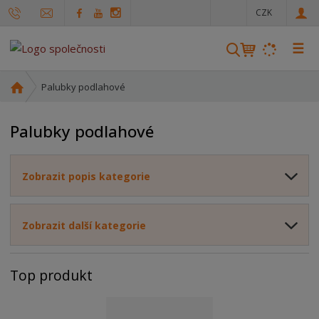
c
CZK
z
☰
V
y
h
Ú
Palubky podlahové
l
v
o
e
Palubky podlahové
d
d
n
a
í
t
Zobrazit popis kategorie
s
t
r
Zobrazit další kategorie
a
n
a
Top produkt