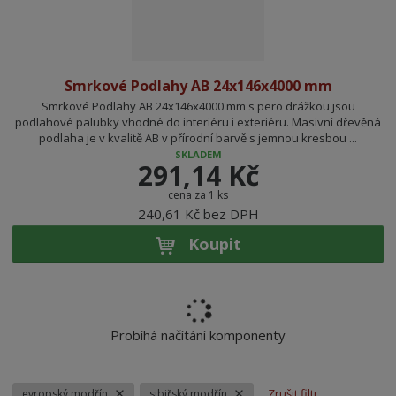
Smrkové Podlahy AB 24x146x4000 mm
Smrkové Podlahy AB 24x146x4000 mm s pero drážkou jsou
podlahové palubky vhodné do interiéru i exteriéru. Masivní dřevěná
podlaha je v kvalitě AB v přírodní barvě s jemnou kresbou ...
SKLADEM
291,14 Kč
cena za 1 ks
240,61 Kč bez DPH
Koupit
Probíhá načítání komponenty
Zrušit filtr
evropský modřín
sibiřský modřín