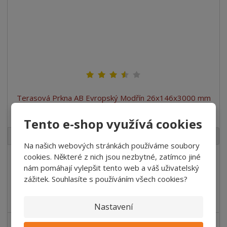
Terasová Prkna AB Evropský Modřín 26x146x3000 mm
– obou...
Tento e-shop využívá cookies
2
m
ks
Na našich webových stránkách používáme soubory
cookies. Některé z nich jsou nezbytné, zatímco jiné
1 589,94 Kč
/ Bal
nám pomáhají vylepšit tento web a váš uživatelský
328,50 Kč bez DPH
/ ks
zážitek. Souhlasíte s používáním všech cookies?
Koupit
Nastavení
SKLADEM