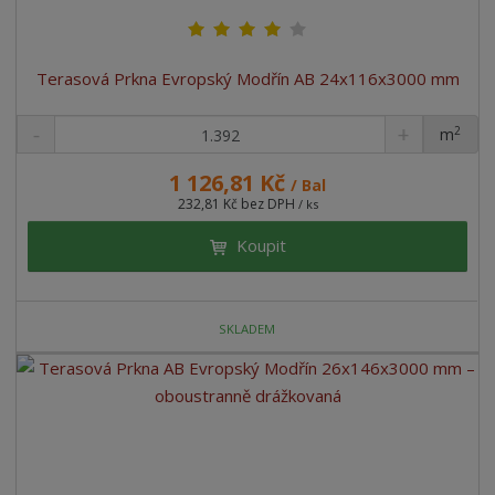
Terasová Prkna Evropský Modřín AB 24x116x3000 mm
2
m
ks
1 126,81 Kč
/ Bal
232,81 Kč bez DPH
/ ks
Koupit
SKLADEM