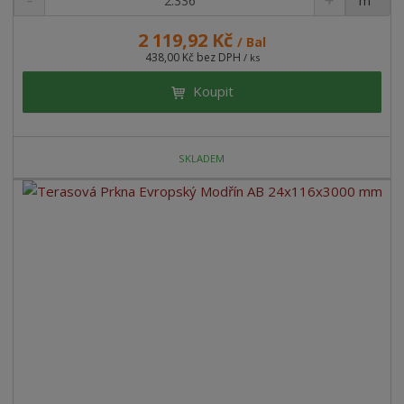
m
ks
2 119,92 Kč
/ Bal
438,00 Kč bez DPH
/ ks
Koupit
SKLADEM