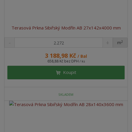
Terasová Prkna Sibiřský Modřín AB 27x142x4000 mm
2
m
ks
3 188,98 Kč
/ Bal
658,88 Kč bez DPH
/ ks
Koupit
SKLADEM