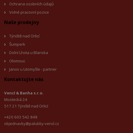
Ochrana osobních údajů
Volné pracovní pozice
Naše prodejny
Týniště nad Orlicí
Šumperk
Dolní Lhota u Blanska
Olomouc
Janov u Litomyšl
e - partner
Kontaktujte nás
Vencl & Banha s.r.o.
Mostecká 24
517 21 Týniště nad Orlicí
+420 603 542 848
objednavky@palubky-vencl.cz