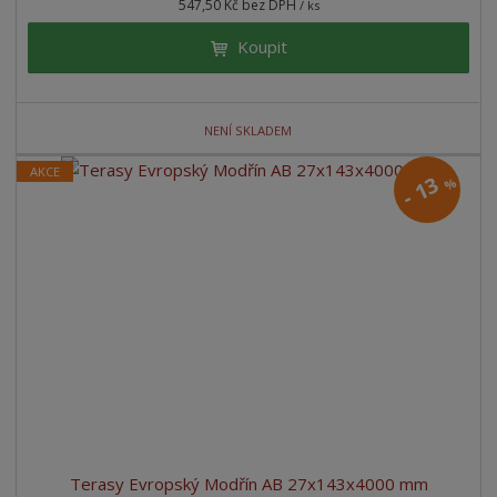
547,50 Kč bez DPH
/ ks
Koupit
NENÍ SKLADEM
AKCE
13
%
-
Terasy Evropský Modřín AB 27x143x4000 mm