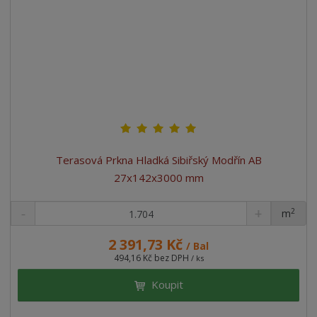
Terasová Prkna Hladká Sibiřský Modřín AB
27x142x3000 mm
2
m
ks
2 391,73 Kč
/ Bal
494,16 Kč bez DPH
/ ks
Koupit