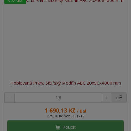
NOVINKA
Hoblovaná Prkna Sibiřský Modřín ABC 20x90x4000 mm
2
m
ks
1 690,13 Kč
/ Bal
279,36 Kč bez DPH
/ ks
Koupit