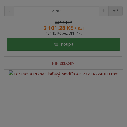
2
m
ks
602,14 Kč
2 101,28 Kč
/ Bal
434,15 Kč bez DPH
/ ks
Koupit
NENÍ SKLADEM