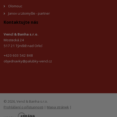
Olomouc
Janov u Litomyšl
e - partner
Kontaktujte nás
Vencl & Banha s.r.o.
Mostecká 24
517 21 Týniště nad Orlicí
+420 603 542 848
objednavky@palubky-vencl.cz
© 2026, Vencl & Banha s.r.o.
Prohlášení o přístupnosti
|
Mapa stránek
|
E