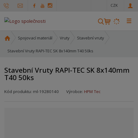
c
CZK
z
☰
V
y
h
Ú
Spojovací materiál
Vruty
Stavební vruty
l
v
o
Stavební Vruty RAPI-TEC SK 8x140mm T40 50ks
e
d
d
n
a
Stavební Vruty RAPI-TEC SK 8x140mm
í
t
T40 50ks
s
t
r
Kód produktu:
ml-19280140
Výrobce:
HPM Tec
a
n
a