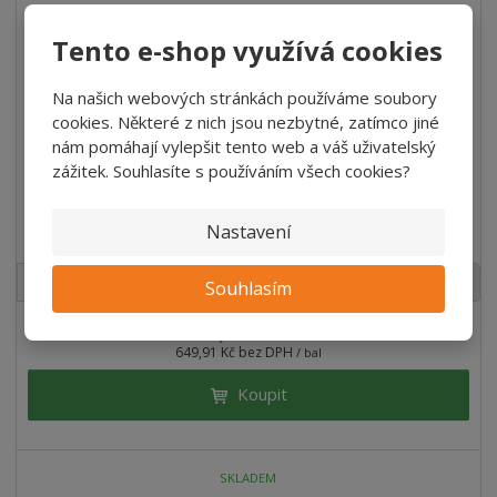
Tento e-shop využívá cookies
Na našich webových stránkách používáme soubory
cookies. Některé z nich jsou nezbytné, zatímco jiné
nám pomáhají vylepšit tento web a váš uživatelský
zážitek. Souhlasíte s používáním všech cookies?
Vruty Vrtací RAPI-TEC BSP do lišt a palubek 3,2x60mm
T1...
Nastavení
bal
Souhlasím
786,39 Kč
/ Ks
649,91 Kč bez DPH
/ bal
Koupit
SKLADEM