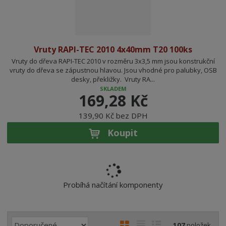
Vruty RAPI-TEC 2010 4x40mm T20 100ks
Vruty do dřeva RAPI-TEC 2010 v rozměru 3x3,5 mm jsou konstrukční
vruty do dřeva se zápustnou hlavou. Jsou vhodné pro palubky, OSB
desky, překližky. Vruty RA...
SKLADEM
169,28 Kč
139,90 Kč bez DPH
Koupit
Probíhá načítání komponenty
Ř
O
T
Ř
107
položek