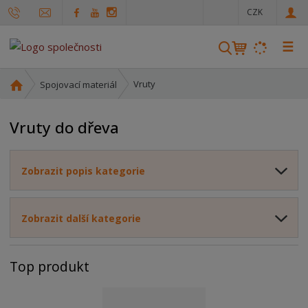
c
CZK
z
☰
V
y
h
Ú
Vruty
Spojovací materiál
l
v
o
e
Vruty do dřeva
d
d
n
a
í
t
Zobrazit popis kategorie
s
t
r
Zobrazit další kategorie
a
n
a
Top produkt