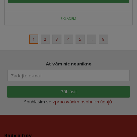
SKLADEM
2
3
4
5
...
9
1
Ať vám nic neunikne
Přihlásit
Souhlasím se
zpracováním osobních údajů
.
Rady a tipy