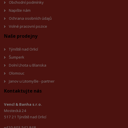
Obchodní podmínky
Napište nám
Ochrana osobních údajů
Volné pracovní pozice
Naše prodejny
Týniště nad Orlicí
Šumperk
Dolní Lhota u Blanska
Olomouc
Janov u Litomyšl
e - partner
Kontaktujte nás
Vencl & Banha s.r.o.
Mostecká 24
517 21 Týniště nad Orlicí
+420 603 542 848