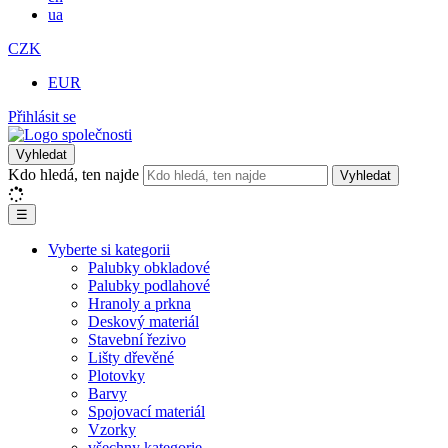
ua
CZK
EUR
Přihlásit se
Vyhledat
Kdo hledá, ten najde
Vyhledat
☰
Vyberte si kategorii
Palubky obkladové
Palubky podlahové
Hranoly a prkna
Deskový materiál
Stavební řezivo
Lišty dřevěné
Plotovky
Barvy
Spojovací materiál
Vzorky
všechny kategorie