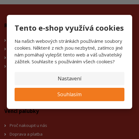
Rady a tipy
Tento e-shop využívá cookies
Kvalita A/B a B/C
Na našich webových stránkách používáme soubory
cookies. Některé z nich jsou nezbytné, zatímco jiné
Jak se starat o plot
nám pomáhají vylepšit tento web a váš uživatelský
Jak přidělat palubky
zážitek. Souhlasíte s používáním všech cookies?
KVH vs Hoblované hanoly
Nastavení
Souhlasím
Vencl palubky
Proč nakoupit u nás
Doprava a platba