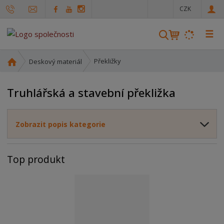
c
CZK
z
☰
V
y
h
Ú
Překližky
Deskový materiál
l
v
o
e
Truhlářská a stavební překližka
d
d
n
a
í
t
Zobrazit popis kategorie
s
t
r
Top produkt
a
n
a