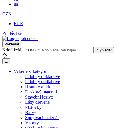
ua
CZK
EUR
Přihlásit se
Vyhledat
Kdo hledá, ten najde
Vyhledat
☰
Vyberte si kategorii
Palubky obkladové
Palubky podlahové
Hranoly a prkna
Deskový materiál
Stavební řezivo
Lišty dřevěné
Plotovky
Barvy
Spojovací materiál
Vzorky
všechny kategorie