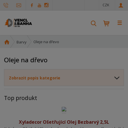
c
CZK
z
☰
V
y
h
Ú
Oleje na dřevo
Barvy
l
v
e
o
d
Oleje na dřevo
d
a
n
t
í
Zobrazit popis kategorie
s
t
r
Top produkt
a
n
a
Xyladecor Ošetřující Olej Bezbarvý 2,5L