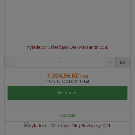
o
v
v
v
d
ý
ý
ý
u
v
v
p
k
ý
ý
i
t
p
p
s
ů
i
i
s
s
Xyladecor Ošetřující Olej Palisandr 2,5L
bal
1 304,56 Kč
/ Ks
1 078,15 Kč bez DPH
/ bal
Koupit
SKLADEM