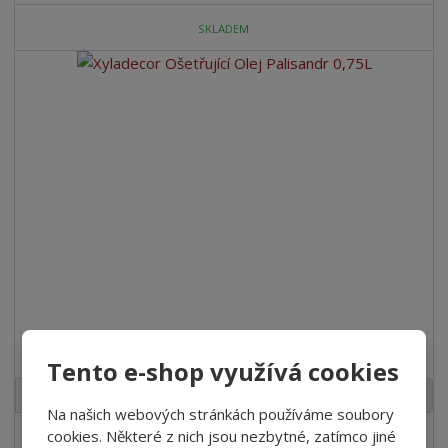
SKLADEM
Xyladecor Ošetřující Olej Palisandr 0,75L
Tento e-shop využívá cookies
bal
Na našich webových stránkách používáme soubory
cookies. Některé z nich jsou nezbytné, zatímco jiné
442,76 Kč
/ Ks