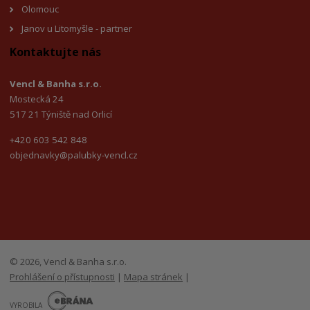
Olomouc
Janov u Litomyšl
e - partner
Kontaktujte nás
Vencl & Banha s.r.o.
Mostecká 24
517 21 Týniště nad Orlicí
+420 603 542 848
objednavky@palubky-vencl.cz
© 2026, Vencl & Banha s.r.o.
Prohlášení o přístupnosti
|
Mapa stránek
|
E
B
VYROBILA