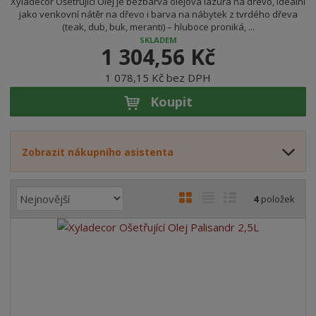
Xyladecor Ošetřující Olej je bezbarvá olejová lazura na dřevo, ideální
jako venkovní nátěr na dřevo i barva na nábytek z tvrdého dřeva
(teak, dub, buk, meranti) – hluboce proniká, ...
SKLADEM
1 304,56 Kč
1 078,15 Kč bez DPH
Koupit
Zobrazit nákupního asistenta
Ř
O
T
Ř
4
položek
a
b
a
á
z
r
b
d
e
á
u
k
n
z
l
o
í
k
k
v
p
o
o
ý
r