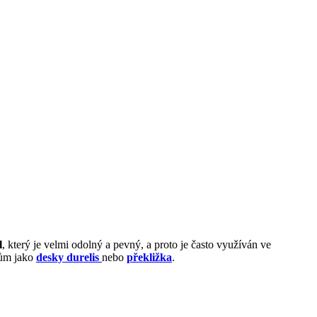
l
, který je velmi odolný a pevný, a proto je často využíván ve
lům jako
desky durelis
nebo
překližka
.