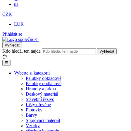
ua
CZK
EUR
Přihlásit se
Vyhledat
Kdo hledá, ten najde
Vyhledat
☰
Vyberte si kategorii
Palubky obkladové
Palubky podlahové
Hranoly a prkna
Deskový materiál
Stavební řezivo
Lišty dřevěné
Plotovky
Barvy
Spojovací materiál
Vzorky
všechny kategorie