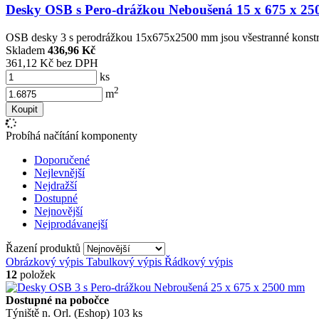
Desky OSB s Pero-drážkou Neboušená 15 x 675 x 2
OSB desky 3 s perodrážkou 15x675x2500 mm jsou všestranné konstr
Skladem
436,96 Kč
361,12 Kč bez DPH
ks
2
m
Koupit
Probíhá načítání komponenty
Doporučené
Nejlevnější
Nejdražší
Dostupné
Nejnovější
Nejprodávanejší
Řazení produktů
Obrázkový výpis
Tabulkový výpis
Řádkový výpis
12
položek
Dostupné na pobočce
Týniště n. Orl. (Eshop)
103 ks