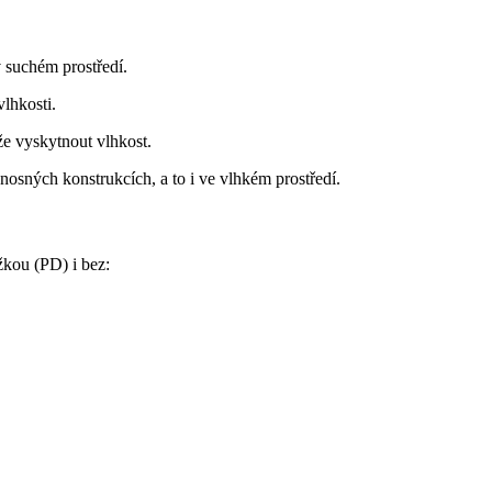
 suchém prostředí.
lhkosti.
e vyskytnout vlhkost.
osných konstrukcích, a to i ve vlhkém prostředí.
žkou (PD) i bez: