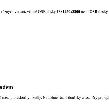
t z různých variant, včetně OSB desky
18x1250x2500
nebo
OSB desky 
ladem
né mezi profesionály i kutily. Nabízíme různé tloušťky a rozměry pro opl