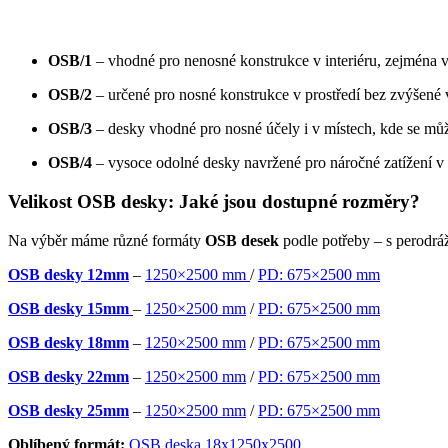
OSB/1
– vhodné pro nenosné konstrukce v interiéru, zejména v
OSB/2
– určené pro nosné konstrukce v prostředí bez zvýšené v
OSB/3
– desky vhodné pro nosné účely i v místech, kde se můž
OSB/4
– vysoce odolné desky navržené pro náročné zatížení v n
Velikost OSB desky: Jaké jsou dostupné rozměry?
Na výběr máme různé formáty
OSB desek
podle potřeby – s perodrá
OSB desky 12mm
–
1250×2500 mm
/
PD: 675×2500 mm
OSB desky 15mm
–
1250×2500 mm
/
PD: 675×2500 mm
OSB desky 18mm
–
1250×2500 mm
/
PD: 675×2500 mm
OSB desky 22mm
–
1250×2500 mm
/
PD: 675×2500 mm
OSB desky 25mm
–
1250×2500 mm
/
PD: 675×2500 mm
Oblíbený formát:
OSB deska 18x1250x2500