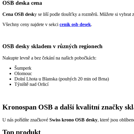
OSB deska cena
Cena OSB desk
y se liší podle tloušťky a rozměrů. Můžete si vybra
Všechny ceny najdete v sekci
ceník osb desek
.
OSB desky skladem v různých regionech
Nakupte levně a bez čekání na našich pobočkách:
Šumperk
Olomouc
Dolní Lhota u Blanska (pouhých 20 min od Brna)
Týniště nad Orlicí
Kronospan OSB a další kvalitní značky sk
U nás pořídíte značkové
Swiss krono OSB desky
, které jsou oblíbe
Top produkt