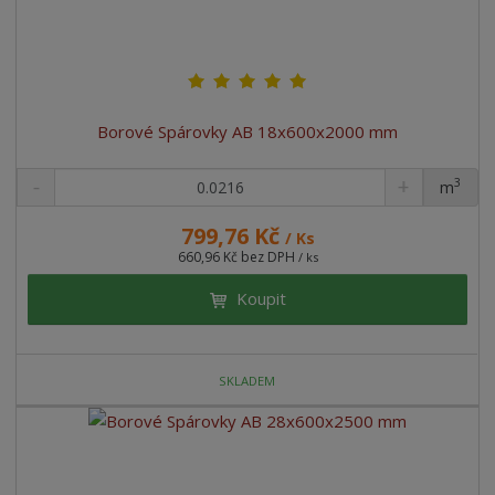
Borové Spárovky AB 18x600x2000 mm
3
m
ks
799,76 Kč
/ Ks
660,96 Kč bez DPH
/ ks
Koupit
SKLADEM