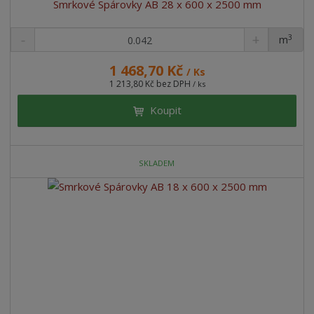
Smrkové Spárovky AB 28 x 600 x 2500 mm
3
m
ks
1 468,70 Kč
/ Ks
1 213,80 Kč bez DPH
/ ks
Koupit
SKLADEM