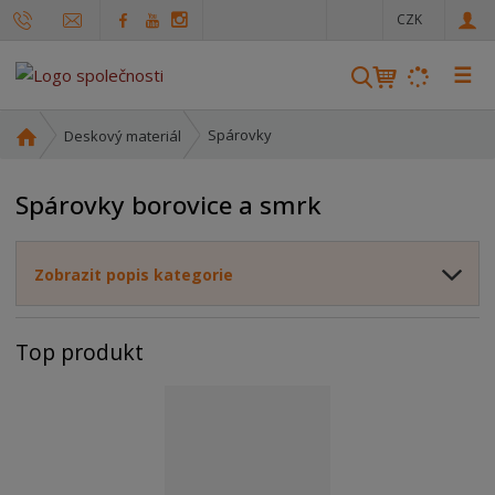
c
CZK
z
☰
V
y
h
Ú
Spárovky
Deskový materiál
l
v
o
e
Spárovky borovice a smrk
d
d
n
a
í
t
Zobrazit popis kategorie
s
t
r
Top produkt
a
n
a