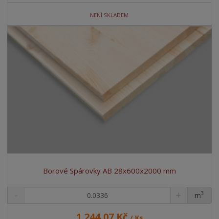
NENÍ SKLADEM
Borové Spárovky AB 28x600x2000 mm
3
m
ks
1 244,07 Kč
/ Ks