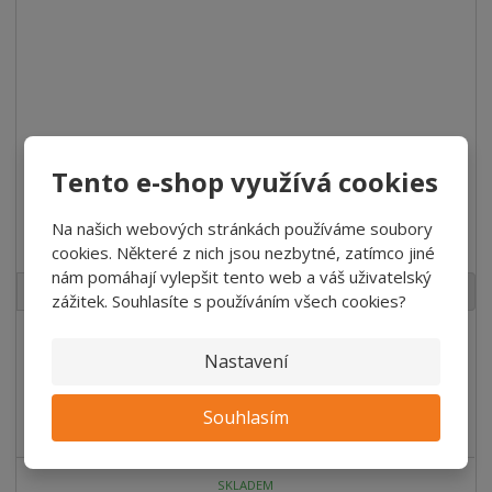
Tento e-shop využívá cookies
Na našich webových stránkách používáme soubory
Borové Spárovky AB 28x600x2500 mm
cookies. Některé z nich jsou nezbytné, zatímco jiné
nám pomáhají vylepšit tento web a váš uživatelský
3
m
ks
zážitek. Souhlasíte s používáním všech cookies?
1 555,09 Kč
/ Ks
Nastavení
1 285,20 Kč bez DPH
/ ks
Koupit
Souhlasím
SKLADEM