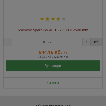
Smrkové Spárovky AB 18 x 600 x 2500 mm
3
m
ks
944,16 Kč
/ Ks
780,30 Kč bez DPH
/ ks
Koupit
SKLADEM
Ať vám nic neunikne