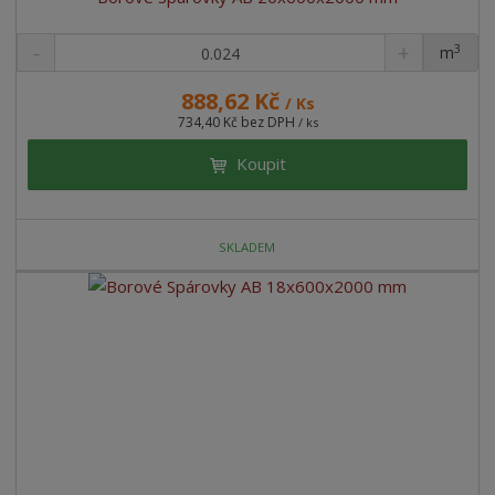
3
m
ks
888,62 Kč
/ Ks
734,40 Kč bez DPH
/ ks
Koupit
SKLADEM