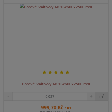
Borové Spárovky AB 18x600x2500 mm
3
m
ks
999,70 Kč
/ Ks