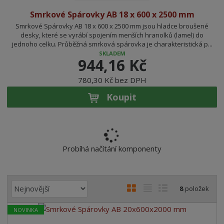
Smrkové Spárovky AB 18 x 600 x 2500 mm
Smrkové Spárovky AB 18 x 600 x 2500 mm jsou hladce broušené
desky, které se vyrábí spojením menších hranolků (lamel) do
jednoho celku. Průběžná smrková spárovka je charakteristická p...
SKLADEM
944,16 Kč
780,30 Kč bez DPH
Koupit
Probíhá načítání komponenty
Ř
O
T
Ř
8
položek
a
b
a
á
z
NOVINKA
r
b
d
e