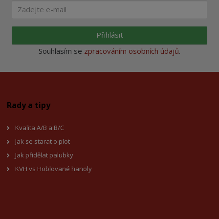
Přihlásit
Souhlasím se
zpracováním osobních údajů
.
Rady a tipy
Kvalita A/B a B/C
Jak se starat o plot
Jak přidělat palubky
KVH vs Hoblované hanoly