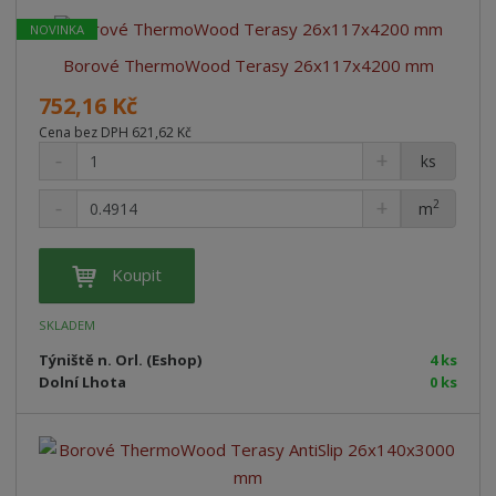
z
r
b
d
e
NOVINKA
á
u
k
n
Borové ThermoWood Terasy 26x117x4200 mm
z
l
o
í
k
k
v
p
752,16 Kč
o
o
ý
r
Cena bez DPH 621,62 Kč
o
v
v
v
ks
d
ý
ý
ý
u
v
v
p
2
m
k
ý
ý
i
t
p
p
s
ů
Koupit
i
i
s
s
SKLADEM
Týniště n. Orl. (Eshop)
4 ks
Dolní Lhota
0 ks