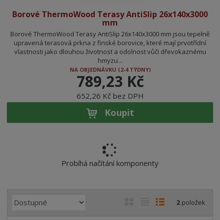
Borové ThermoWood Terasy AntiSlip 26x140x3000
mm
Borové ThermoWood Terasy AntiSlip 26x140x3000 mm jsou tepelně
upravená terasová prkna z finské borovice, které mají prvotřídní
vlastnosti jako dlouhou životnost a odolnost vůči dřevokaznému
hmyzu...
NA OBJEDNÁVKU (2-4 TÝDNY)
789,23 Kč
652,26 Kč bez DPH
Koupit
Probíhá načítání komponenty
Ř
O
T
Ř
2
položek
a
b
a
á