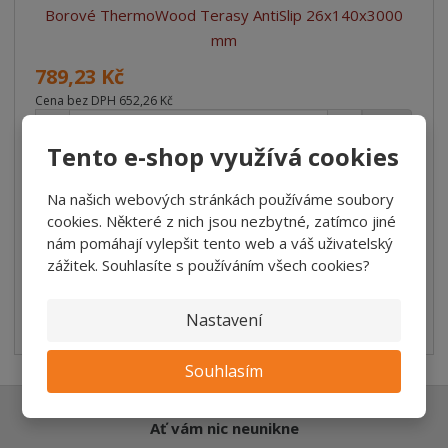
Borové ThermoWood Terasy AntiSlip 26x140x3000
mm
789,23 Kč
Cena bez DPH 652,26 Kč
ks
Tento e-shop využívá cookies
2
m
Na našich webových stránkách používáme soubory
cookies. Některé z nich jsou nezbytné, zatímco jiné
Koupit
nám pomáhají vylepšit tento web a váš uživatelský
zážitek. Souhlasíte s používáním všech cookies?
NA OBJEDNÁVKU (2-4 TÝDNY)
Týniště n. Orl. (Eshop)
0 ks
Nastavení
Dolní Lhota
0 ks
Souhlasím
Ať vám nic neunikne