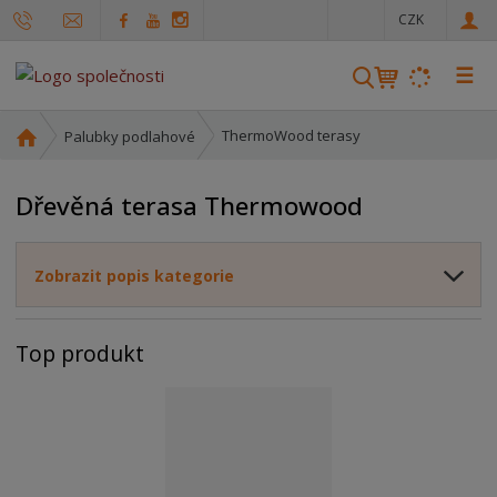
c
CZK
z
☰
V
y
h
Ú
ThermoWood terasy
Palubky podlahové
l
v
o
e
Dřevěná terasa Thermowood
d
d
n
a
í
t
Zobrazit popis kategorie
s
t
r
Top produkt
a
n
a