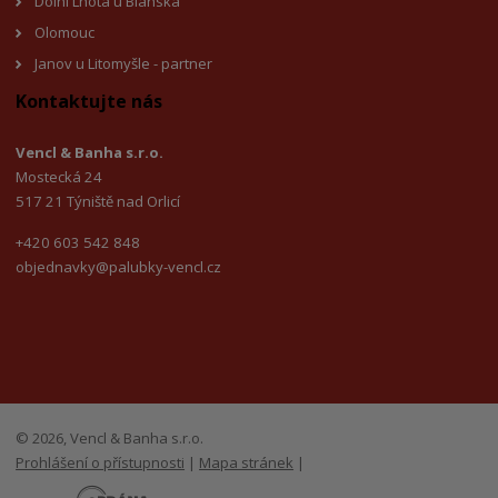
Dolní Lhota u Blanska
Olomouc
Janov u Litomyšl
e - partner
Kontaktujte nás
Vencl & Banha s.r.o.
Mostecká 24
517 21 Týniště nad Orlicí
+420 603 542 848
objednavky@palubky-vencl.cz
© 2026, Vencl & Banha s.r.o.
Prohlášení o přístupnosti
|
Mapa stránek
|
E