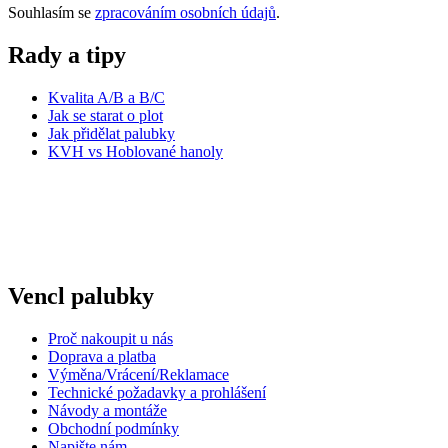
Souhlasím se
zpracováním osobních údajů
.
Rady a tipy
Kvalita A/B a B/C
Jak se starat o plot
Jak přidělat palubky
KVH vs Hoblované hanoly
Vencl palubky
Proč nakoupit u nás
Doprava a platba
Výměna/Vrácení/Reklamace
Technické požadavky a prohlášení
Návody a montáže
Obchodní podmínky
Napište nám