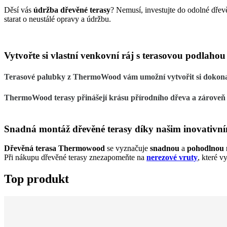
Děsí vás
údržba dřevěné terasy
? Nemusí, investujte do odolné dř
starat o neustálé opravy a údržbu.
Vytvořte si vlastní venkovní ráj s terasovou podla
Terasové palubky
z
ThermoWood
vám umožní vytvořit si dokonal
ThermoWood terasy
přinášejí krásu přírodního dřeva a zároveň 
Snadná montáž dřevěné terasy díky našim inovativní
Dřevěná terasa Thermowood
se vyznačuje
snadnou
a
pohodlnou
Při nákupu dřevěné terasy znezapomeňte na
nerezové vruty
, které v
Top produkt