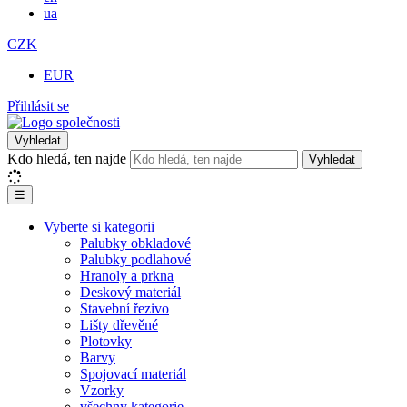
ua
CZK
EUR
Přihlásit se
Vyhledat
Kdo hledá, ten najde
Vyhledat
☰
Vyberte si kategorii
Palubky obkladové
Palubky podlahové
Hranoly a prkna
Deskový materiál
Stavební řezivo
Lišty dřevěné
Plotovky
Barvy
Spojovací materiál
Vzorky
všechny kategorie