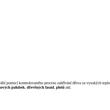
ábí pomocí kontrolovaného procesu zahřívání dřeva za vysokých teplot
sových palubek
,
dřevěných
fasád
,
plotů
atd.