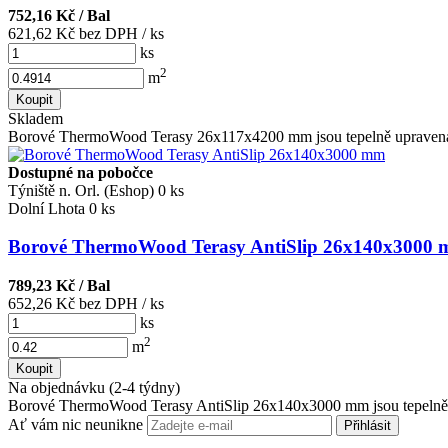
752,16 Kč
/ Bal
621,62 Kč bez DPH
/ ks
ks
2
m
Koupit
Skladem
Borové ThermoWood Terasy 26x117x4200 mm jsou tepelně upravená 
Dostupné na pobočce
Týniště n. Orl. (Eshop)
0 ks
Dolní Lhota
0 ks
Borové ThermoWood Terasy AntiSlip 26x140x3000
789,23 Kč
/ Bal
652,26 Kč bez DPH
/ ks
ks
2
m
Koupit
Na objednávku (2-4 týdny)
Borové ThermoWood Terasy AntiSlip 26x140x3000 mm jsou tepelně u
Ať vám nic neunikne
Přihlásit