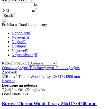
ks
2
m
Koupit
Probíhá načítání komponenty
Doporučené
Nejlevnější
Nejdražší
Dostupné
Nejnovější
Nejprodávanejší
Řazení produktů
Obrázkový výpis
Tabulkový výpis
Řádkový výpis
2
položek
Novinka
Dostupné na pobočce
Týniště n. Orl. (Eshop)
4 ks
Dolní Lhota
0 ks
Borové ThermoWood Terasy 26x117x4200 mm