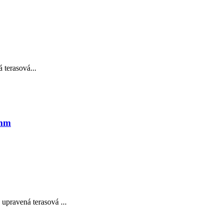
terasová...
 mm
pravená terasová ...