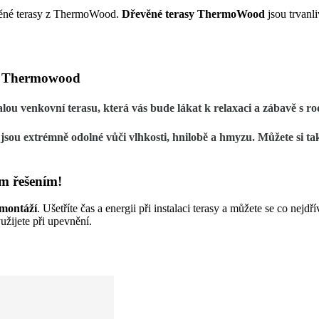
evěné terasy z ThermoWood.
Dřevěné terasy ThermoWood
jsou trvanl
hou Thermowood
ou venkovní terasu, která vás bude lákat k relaxaci a zábavě s ro
jsou extrémně odolné vůči vlhkosti, hnilobě a hmyzu. Můžete si tak
m řešením!
montáží
. Ušetříte čas a energii při instalaci terasy a můžete se co nejdř
yužijete při upevnění.