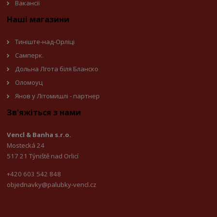
Вакансії
Наші магазини
Тиніште-над-Орліці
Самперк.
Дольна Лгота біля Бланско
Оломоуц
Янов у Літомишлі - партнер
Зв'яжіться з нами
Vencl & Banha s.r.o.
Mostecká 24
517 21 Týniště nad Orlicí
+420 603 542 848
objednavky@palubky-vencl.cz