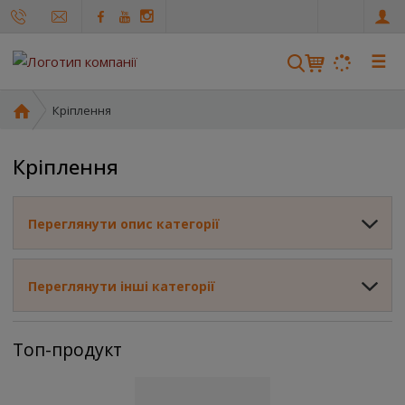
u
a
☰
Г
Кріплення
о
л
Кріплення
о
в
н
Переглянути опис категорії
а
с
т
Переглянути інші категорії
о
р
і
Топ-продукт
н
к
а