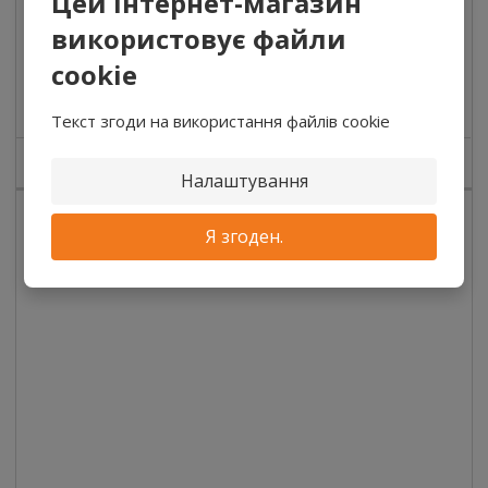
Цей інтернет-магазин
0₴
/ Ks
використовує файли
182₴ без ПДВ
/
cookie
Купити
Текст згоди на використання файлів cookie
В НАЯВНОСТІ
Налаштування
Я згоден.