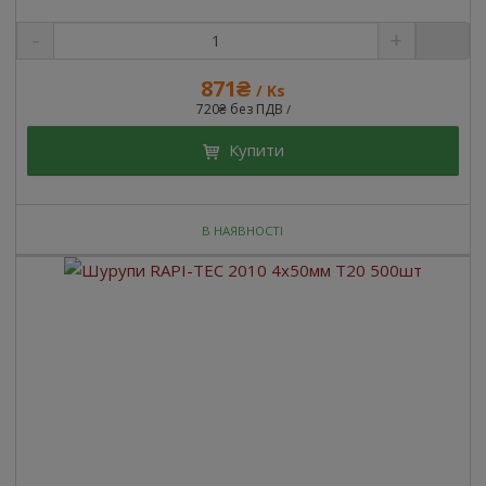
871₴
/ Ks
720₴ без ПДВ
/
Купити
В НАЯВНОСТІ