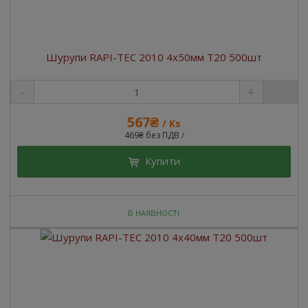
Шурупи RAPI-TEC 2010 4x50мм T20 500шт
567₴
/ Ks
469₴ без ПДВ
/
Купити
В НАЯВНОСТІ