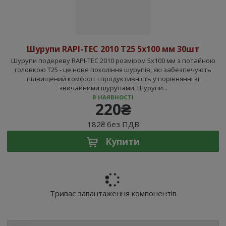
Шурупи RAPI-TEC 2010 T25 5x100 мм 30шт
Шурупи подереву RAPI-TEC 2010 розміром 5x100 мм з потайною
головкою T25 - це нове покоління шурупів, які забезпечують
підвищений комфорт і продуктивність у порівнянні зі
звичайними шурупами. Шурупи...
В НАЯВНОСТІ
220₴
182₴ без ПДВ
Купити
Триває завантаження компонентів