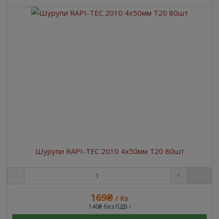
Шурупи RAPI-TEC 2010 4x50мм T20 80шт
169₴
/ Ks
140₴ без ПДВ
/