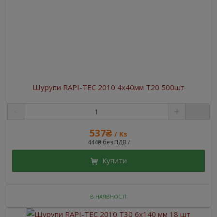
Шурупи RAPI-TEC 2010 4x40мм T20 500шт
537₴
/ Ks
444₴ без ПДВ
/
Купити
В НАЯВНОСТІ