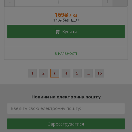
169₴
/ Ks
140₴ без ПДВ
/
Купити
В НАЯВНОСТІ
1
2
4
5
...
16
3
Новини на електронну пошту
Зареєструватися