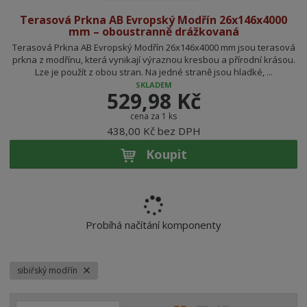
Terasová Prkna AB Evropský Modřín 26x146x4000
mm – oboustranně drážkovaná
Terasová Prkna AB Evropský Modřín 26x146x4000 mm jsou terasová
prkna z modřínu, která vynikají výraznou kresbou a přírodní krásou.
Lze je použít z obou stran. Na jedné straně jsou hladké, ...
SKLADEM
529,98 Kč
cena za 1 ks
438,00 Kč bez DPH
Koupit
Probíhá načítání komponenty
sibiřský modřín
Ř