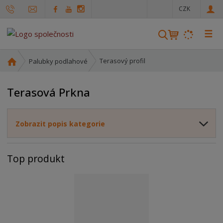
c
CZK
z
☰
V
y
h
Ú
Terasový profil
Palubky podlahové
l
v
o
e
Terasová Prkna
d
d
n
a
í
t
Zobrazit popis kategorie
s
t
r
Top produkt
a
n
a