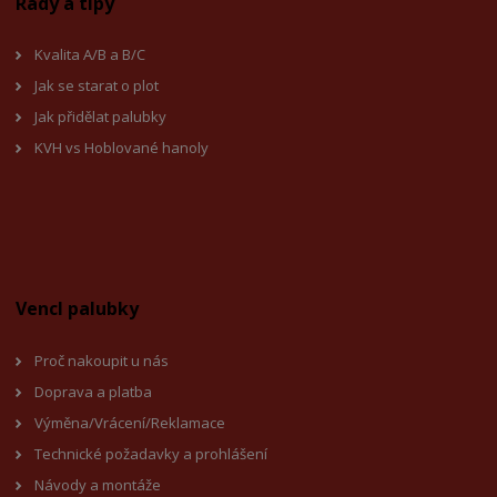
Rady a tipy
Kvalita A/B a B/C
Jak se starat o plot
Jak přidělat palubky
KVH vs Hoblované hanoly
Vencl palubky
Proč nakoupit u nás
Doprava a platba
Výměna/Vrácení/Reklamace
Technické požadavky a prohlášení
Návody a montáže