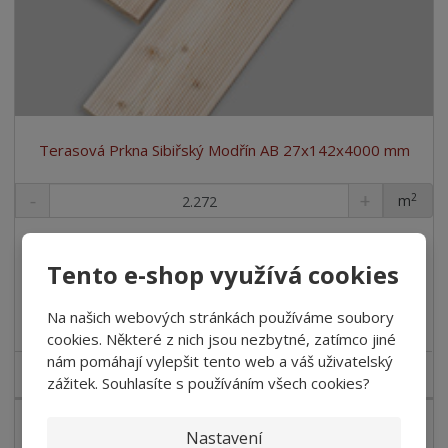
Terasová Prkna Sibiřský Modřín AB 27x142x4000 mm
2
m
ks
3 188,98 Kč
/ Bal
658,88 Kč bez DPH
/ ks
Tento e-shop využívá cookies
Koupit
Na našich webových stránkách používáme soubory
cookies. Některé z nich jsou nezbytné, zatímco jiné
nám pomáhají vylepšit tento web a váš uživatelský
SKLADEM
zážitek. Souhlasíte s používáním všech cookies?
Nastavení