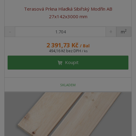
Terasová Prkna Hladká Sibiřský Modřín AB
27x142x3000 mm
2
m
ks
2 391,73 Kč
/ Bal
494,16 Kč bez DPH
/ ks
Koupit
SKLADEM