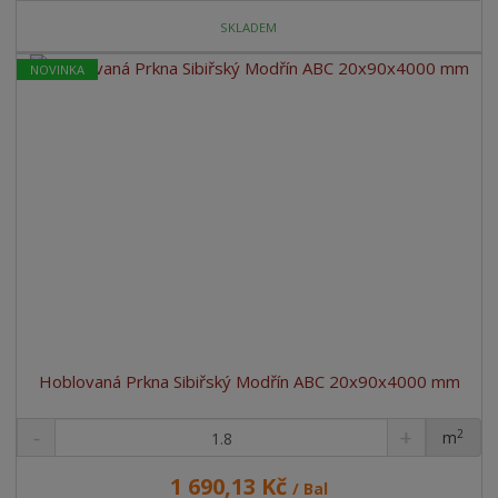
SKLADEM
NOVINKA
Hoblovaná Prkna Sibiřský Modřín ABC 20x90x4000 mm
2
m
ks
1 690,13 Kč
/ Bal