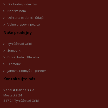
Obchodní podmínky
Napište nám
Ochrana osobních údajů
Volné pracovní pozice
Naše prodejny
Týniště nad Orlicí
Šumperk
Dolní Lhota u Blanska
Olomouc
Janov u Litomyšl
e - partner
Kontaktujte nás
Vencl & Banha s.r.o.
Mostecká 24
517 21 Týniště nad Orlicí